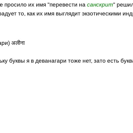
е просило их имя "перевести на
санскрит
" реши
радует то, как их имя выглядит экзотическими ин
ри) अलीना
ьку буквы я в деванагари тоже нет, зато есть буква