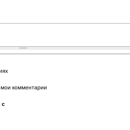
иях
 мои комментарии
 с