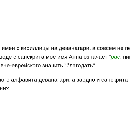
 имен с кириллицы на деванагари, а совсем не пе
воде с санскрита мое имя Анна означает "
рис
, п
евне-еврейского значить "благодать".
ого алфавита деванагари, а заодно и санскрита с
них.