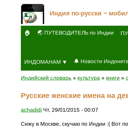
Индия по-русски ~ моби
🏠
🌏 ПУТЕВОДИТЕЛЬ по Индии
ПУ
🔔 Новости Индонет
ИНДОМАНАМ ⯆
Индийский словарь
»
культура
»
книги
»
Русские женские имена на де
achadidi
Чт, 29/01/2015 - 00:07
Сижу в Москве, скучаю по Индии :( Вот п