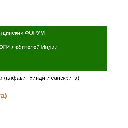
ндийский ФОРУМ
ОГИ любителей Индии
и (алфавит хинди и санскрита)
а)