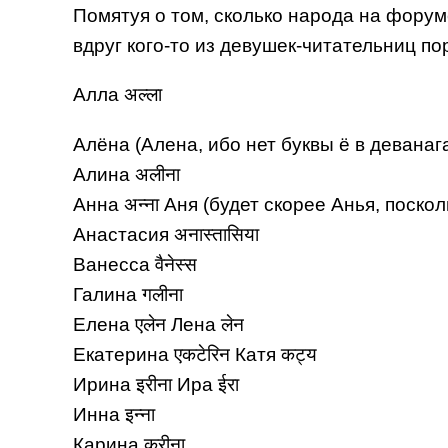
Помятуя о том, сколько народа на форум
вдруг кого-то из девушек-читательниц по
Алла अल्ला
Алёна (Алена, ибо нет буквы ё в деванага
Алина अलीना
Анна अन्ना Аня (будет скорее Анья, поскол
Анастасия अनास्तासिया
Ванесса वैनेस्स
Галина गलीना
Елена एलेन Лена लेन
Екатерина एकटेरिन Катя कट्य
Ирина इरीना Ира ईरा
Инна इन्ना
Карина करीना