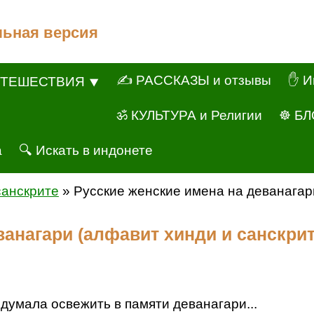
льная версия
✍ РАССКАЗЫ и отзывы
✋ И
ТЕШЕСТВИЯ ⯆
ॐ КУЛЬТУРА и Религии
☸ БЛ
а
🔍 Искать в индонете
санскрите
» Русские женские имена на деванагар
ванагари (алфавит хинди и санскрит
одумала освежить в памяти деванагари...