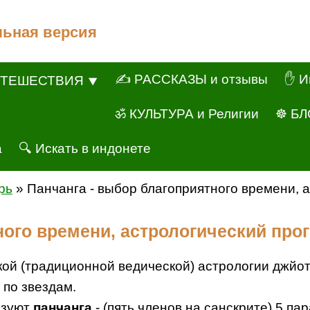
льная версия
✍ РАССКАЗЫ и отзывы
✋ И
ТЕШЕСТВИЯ ⯆
ॐ КУЛЬТУРА и Религии
☸ БЛ
а
🔍 Искать в индонете
рь
» Панчанга - выбор благоприятного времени, 
ного времени, астрологический про
ской (традиционной ведической) астрологии джй
 по звездам.
ьзуют
панчанга
- (пять членов на санскрите) 5 па