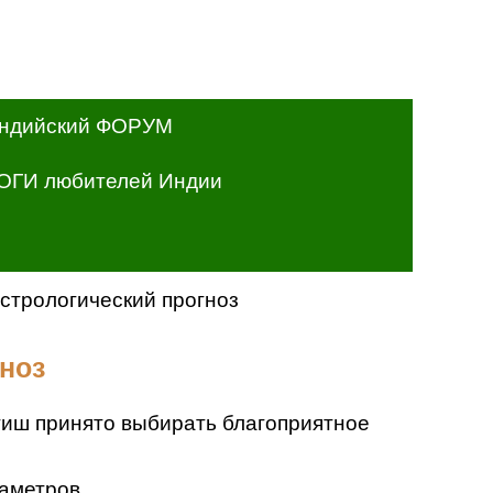
ндийский ФОРУМ
ОГИ любителей Индии
астрологический прогноз
гноз
отиш принято выбирать благоприятное
раметров.