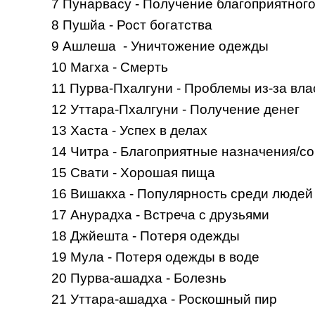
7 Пунарвасу - Получение благоприятног
8 Пушйа - Рост богатства
9 Ашлеша - Уничтожение одежды
10 Магха - Смерть
11 Пурва-Пхалгуни - Проблемы из-за вл
12 Уттара-Пхалгуни - Получение денег
13 Хаста - Успех в делах
14 Читра - Благоприятные назначения/с
15 Свати - Хорошая пища
16 Вишакха - Популярность среди люде
17 Анурадха - Встреча с друзьями
18 Джйешта - Потеря одежды
19 Мула - Потеря одежды в воде
20 Пурва-ашадха - Болезнь
21 Уттара-ашадха - Роскошный пир