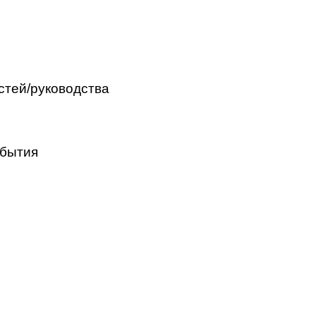
о
астей/руководства
обытия
й