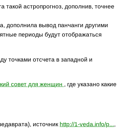
а такой астропрогноз, дополнив, точнее
гла, дополнила вывод панчанги другими
иятные периоды будут отображаться
ду точками отсчета в западной и
кий совет для женщин
, где указано какие
ведаврата), источник
http://1-veda.info/p...
,