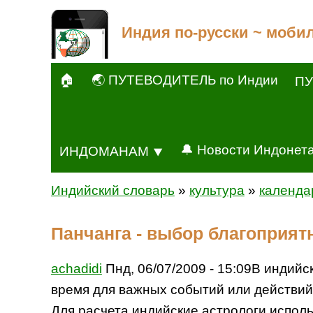
Индия по-русски ~ моби
🏠
🌏 ПУТЕВОДИТЕЛЬ по Индии
ПУ
🔔 Новости Индонет
ИНДОМАНАМ ⯆
Индийский словарь
»
культура
»
календа
Панчанга - выбор благоприят
achadidi
Пнд, 06/07/2009 - 15:09В индий
время для важных событий или действий
Для расчета индийские астрологи испол