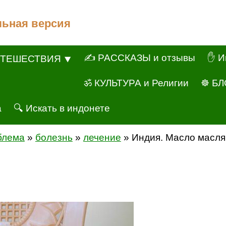
льная версия
✍ РАССКАЗЫ и отзывы
✋ И
ТЕШЕСТВИЯ ⯆
ॐ КУЛЬТУРА и Религии
☸ БЛ
а
🔍 Искать в индонете
блема
»
болезнь
»
лечение
» Индия. Масло масл