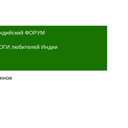
ндийский ФОРУМ
ОГИ любителей Индии
янное