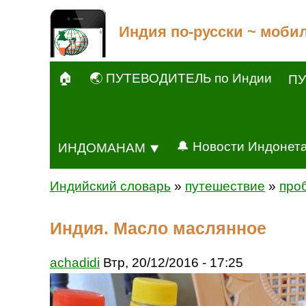
Индия по-русски ~ моби
🏠
🌏 ПУТЕВОДИТЕЛЬ по Индии
ПУ
🔔 Новости Индонет
ИНДОМАНАМ ⯆
Индийский словарь
»
путешествие
»
про
Индия. Масло маслянное
achadidi
Втр, 20/12/2016 - 17:25