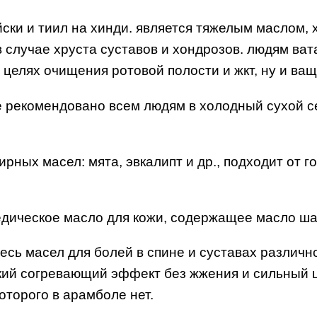
йски и тиил на хинди. является тяжелым маслом,
 случае хруста суставов и хондрозов. людям ва
 целях очищения ротовой полости и жкт, ну и ващ
е рекомендовано всем людям в холодный сухой с
рных масел: мята, эвкалипт и др., подходит от 
едическое масло для кожи, содержащее масло ша
сь масел для болей в спине и суставах различно
гкий согревающий эффект без жжения и сильный 
оторого в арамболе нет.