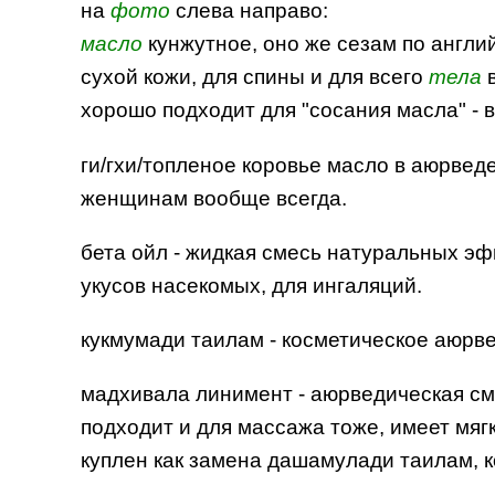
на
фото
слева направо:
масло
кунжутное, оно же сезам по англи
сухой кожи, для спины и для всего
тела
в
хорошо подходит для "сосания масла" - в
ги/гхи/топленое коровье масло в аюрвед
женщинам вообще всегда.
бета ойл - жидкая смесь натуральных эфи
укусов насекомых, для ингаляций.
кукмумади таилам - косметическое аюрв
мадхивала линимент - аюрведическая сме
подходит и для массажа тоже, имеет мя
куплен как замена дашамулади таилам, к