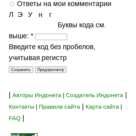
Ответы на мои комментарии
Л
Э
У
н
г
Буквы кода см.
выше:
*
Введите код без пробелов,
учитывая регистр
|
|
Авторы Индонета
|
Создатель Индонета
|
Контакты
|
Правила сайта
Карта сайта
|
|
FAQ