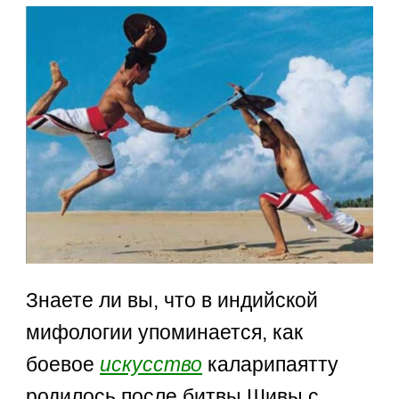
Знаете ли вы, что в индийской
мифологии упоминается, как
боевое
искусство
каларипаятту
родилось после битвы Шивы с