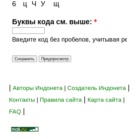
6
ц
Ч
У
щ
Буквы кода см. выше:
*
Введите код без пробелов, учитывая регис
|
|
Авторы Индонета
|
Создатель Индонета
|
Контакты
|
Правила сайта
Карта сайта
|
|
FAQ