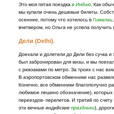
Это моя пятая поездка
в Индию
. Как обы
мы купили очень дешевые билеты. Собств
осеннее, потому что хотелось в
Гималаи
вчетвером, но Ольга не успела получить 
Дели (Delhi).
Доехали и долетели до Дели без сучка и 
был забронирован для визы, и мы поехали
с рюкзаками по метро. За троих с нас взя
В аэропортовском обменнике нас развели 
Конечно, все обменники благополучно ра
любимое лешино обозначение), которых г
переездов- перелетов. И третий по счету
эти вечные индийские
праздники
), дорог