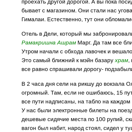
проехать другой дорогой. А вы пока поси
бывает с магазином. Они стали нас угов
Гималаи. Естественно, тут они обломали
Отель в Дели, который мы забронировал
Рамакришна
Ашрам
Марг. Да там все бл
Утром начали с обхода лавочек и вешало
Это самый ближний к мэйн базару
храм
,
все равно спрашивали дорогу- подзабыл
В 2 часа дня сели на рикшу до вокзала О
огромный. Там, если не ошибаюсь, 15 пу
все пути надписаны, на табло на каждом
У нас были электронные билеты на поезд
дешевые сидячие места по 100 рупий, ск
вагон был набит, народ стоял, сидел у т