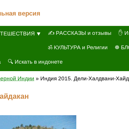
льная версия
✍ РАССКАЗЫ и отзывы
✋ И
ТЕШЕСТВИЯ ⯆
ॐ КУЛЬТУРА и Религии
☸ БЛ
а
🔍 Искать в индонете
верной Индии
» Индия 2015. Дели-Халдвани-Хайд
Хайдакан