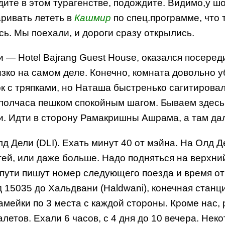
дите в этом турагенстве, подождите. Видимо,у ш
аривать лететь в
Кашмир
по спец.программе, что 
сь. Мы поехали, и дороги сразу открылись.
и — Hotel Bajrang Guest House, оказался посере
изко на самом деле. Конечно, комната довольно у
к с тряпками, но Наташа быстренько сагитировал
 полчаса пешком спокойным шагом. Бываем здесь 
и. Идти в сторону Рамакришны Ашрама, а там да
лд Дели (DLI). Ехать минут 40 от мэйна. На Олд 
тей, или даже больше. Надо подняться на верхни
 пути пишут номер следующего поезда и время о
 15035 до Хальдвани (Haldwani), конечная стан
амейки по 3 места с каждой стороны. Кроме нас,
уалетов. Ехали 6 часов, с 4 дня до 10 вечера. Не