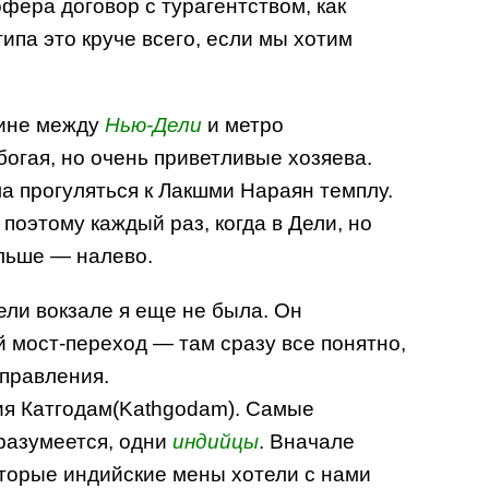
офера договор с турагентством, как
типа это круче всего, если мы хотим
дине между
Нью-Дели
и метро
богая, но очень приветливые хозяева.
а прогуляться к Лакшми Нараян темплу.
поэтому каждый раз, когда в Дели, но
льше — налево.
Дели вокзале я еще не была. Он
й мост-переход — там сразу все понятно,
тправления.
ция Катгодам(Kathgodam). Самые
 разумеется, одни
индийцы
. Вначале
которые индийские мены хотели с нами