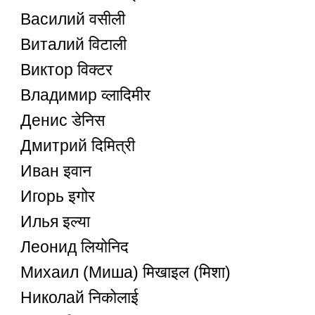
Василий वसीली
Виталий विटाली
Виктор विक्टर
Владимир व्लादिमीर
Денис डेनिस
Дмитрий दिमित्री
Иван इवान
Игорь इगोर
Илья इल्या
Леонид लियोनिद
Михаил (Миша) मिखाइल (मिशा)
Николай निकोलाई