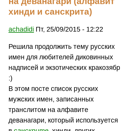
на деванагари (алфавит
хинди и санскрита)
achadidi
Пт, 25/09/2015 - 12:22
Решила продолжить тему русских
имен для любителей диковинных
надписей и экзотических кракозябр
:)
В этом посте список русских
мужских имен, записанных
транслитом на алфавите
деванагари, который используется
в
санскрите
, хинди, других