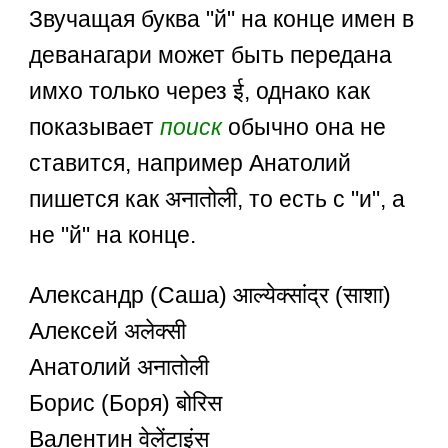
Звучащая буква "й" на конце имен в
деванагари может быть передана
имхо только через ई, однако как
показывает
поиск
обычно она не
ставится, например Анатолий
пишется как अनातोली, то есть с "и", а
не "й" на конце.
Александр (Саша) आल्येक्सांद्र (साशा)
Алексей अलेक्सी
Анатолий अनातोली
Борис (Боря) बोरिस
Валентин वेलेंटाइंस