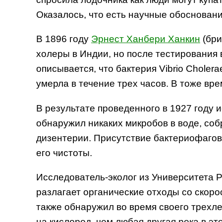
Оказалось, что есть научные обосновани
В 1896 году
Эрнест Ханбери Ханкин
(бри
холеры в Индии, но после тестирования 
описывается, что бактерия Vibrio Cholera
умерла в течение трех часов. В тоже вр
В результате проведенного в 1927 году
обнаружил никаких микробов в воде, со
дизентерии. Присутствие бактериофагов 
его чистоты.
Исследователь-эколог из Университета Ро
разлагает органические отходы со скорос
также обнаружил во время своего трехле
на кислород, чем любая другая река в э