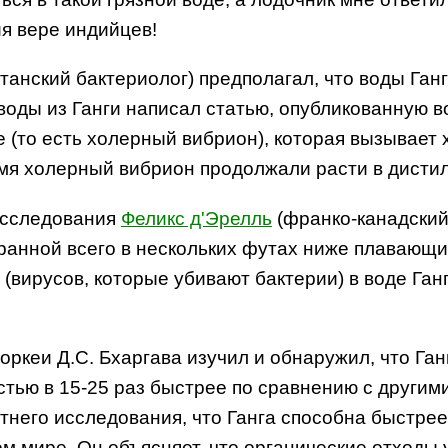
я вере индийцев!
танский бактериолог) предполагал, что воды Га
воды из Ганги написал статью, опубликованную в
e (то есть холерный вибрион), которая вызывает х
емя холерный вибрион продолжали расти в дисти
 исследования
Феликс д'Эрелль
(франко-канадский
бранной всего в нескольких футах ниже плавающи
(вирусов, которые убивают бактерии) в воде Ганг
ркеи Д.С. Бхаргава изучил и обнаружил, что Ганг
тью в 15-25 раз быстрее по сравнению с другими
тнего исследования, что Ганга способна быстре
том мире. Он объясняет, что органические отход