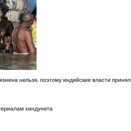
грязнена нельзя, поэтому индийские власти приня
атериалам хиндунета