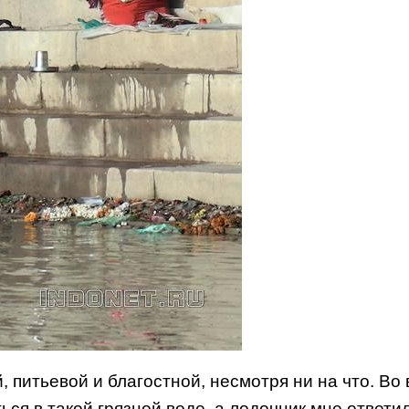
, питьевой и благостной, несмотря ни на что. Во
ься в такой грязной воде, а лодочник мне ответи