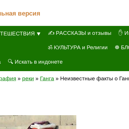
льная версия
✍ РАССКАЗЫ и отзывы
✋ И
ТЕШЕСТВИЯ ⯆
ॐ КУЛЬТУРА и Религии
☸ БЛ
а
🔍 Искать в индонете
графия
»
реки
»
Ганга
» Неизвестные факты о Ган