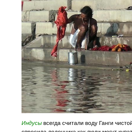
Индусы
всегда считали воду Ганги чистой
спросила лодочника как люди могут купат