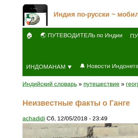
Индия по-русски ~ моби
🏠
🌏 ПУТЕВОДИТЕЛЬ по Индии
ПУ
🔔 Новости Индонет
ИНДОМАНАМ ⯆
Индийский словарь
»
путешествие
»
гео
Неизвестные факты о Ганге
achadidi
Сб, 12/05/2018 - 23:49