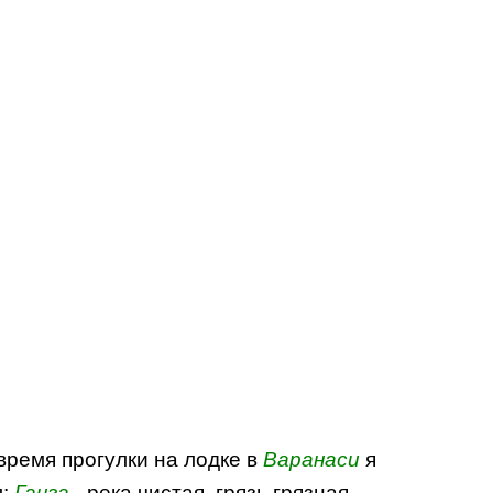
 время прогулки на лодке в
Варанаси
я
л:
Ганга
- река чистая, грязь грязная....