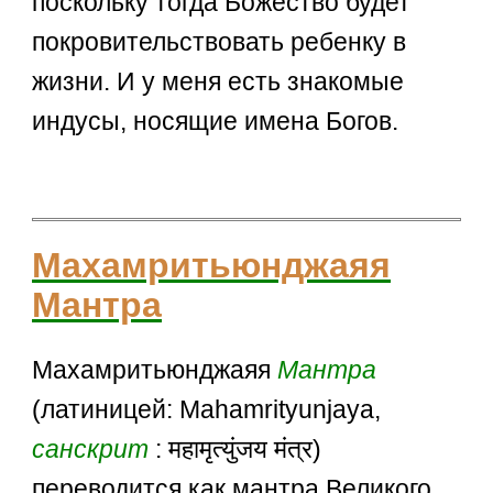
поскольку тогда Божество будет
покровительствовать ребенку в
жизни. И у меня есть знакомые
индусы, носящие имена Богов.
Махамритьюнджаяя
Мантра
Махамритьюнджаяя
Мантра
(латиницей: Mahamrityunjaya,
санскрит
: महामृत्युंजय मंत्र)
переводится как мантра Великого