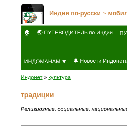
Индия по-русски ~ моби
🏠
🌏 ПУТЕВОДИТЕЛЬ по Индии
ПУ
🔔 Новости Индонет
ИНДОМАНАМ ⯆
Индонет
»
культура
традиции
Религиозные, социальные, национальные