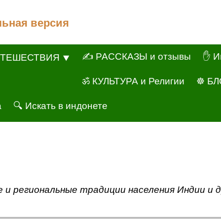
льная версия
✍ РАССКАЗЫ и отзывы
✋ И
ТЕШЕСТВИЯ ⯆
ॐ КУЛЬТУРА и Религии
☸ БЛ
а
🔍 Искать в индонете
 и региональные традиции населения Индии и д