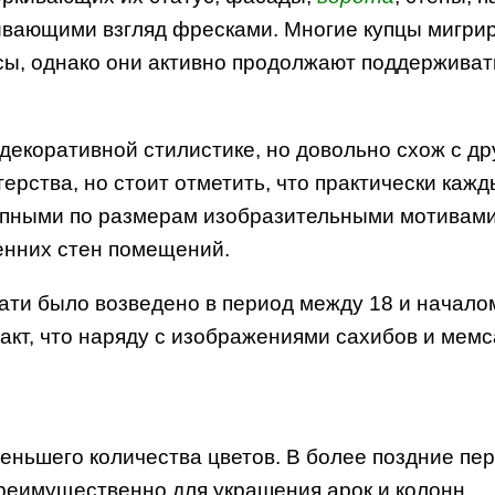
ающими взгляд фресками. Многие купцы мигриро
сы, однако они активно продолжают поддерживат
декоративной стилистике, но довольно схож с дру
ерства, но стоит отметить, что практически каж
упными по размерам изобразительными мотивами
нних стен помещений.
ати было возведено в период между 18 и началом
акт, что наряду с изображениями сахибов и ме
ньшего количества цветов. В более поздние пе
реимущественно для украшения арок и колонн.