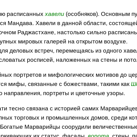
лю расписанных
хавели
(особняков). Основным п
тся Мандава. Хавели в данной области, состояще
чном Раджастхане, настолько сильно расписаны,
рупных мировых галерей на открытом воздухе.
я деловых встреч, перемещаясь из одного хавел
словатых росписей, наложенных на стены и пот
йных портретов и мифологических мотивов до ц
ся мифы, связанные с божествами, такими как
Ш
 направления, портреты и цветочные узоры.
ти тесно связана с историей самих Марварийце
рупных торговых и промышленных домов, среди ко
. Богатые Марварийцы соорудили величественные
черкивающих их статус, фасады,
ворота
, стены, 