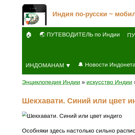
Индия по-русски ~ моби
🏠
🌏 ПУТЕВОДИТЕЛЬ по Индии
ПУ
🔔 Новости Индонет
ИНДОМАНАМ ⯆
Энциклопедия Индии
»
искусство Индии
Шекхавати. Синий или цвет и
Особняки здесь настолько сильно распис