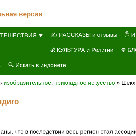
льная версия
✍ РАССКАЗЫ и отзывы
✋ И
ТЕШЕСТВИЯ ⯆
ॐ КУЛЬТУРА и Религии
☸ БЛ
а
🔍 Искать в индонете
»
изобразительное, прикладное искусство
» Шекх
ндиго
аны, что в последствии весь регион стал ассоци