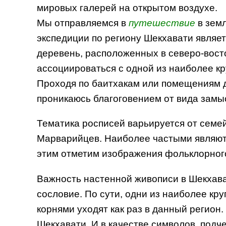
мировых галерей на открытом воздухе.
Мы отправляемся в
путешествие
в зем
экспедиции по региону Шекхавати являе
деревень, расположенных в северо-восто
ассоциироваться с одной из наиболее к
Проходя по баитхакам или помещениям дл
проникаюсь благоговением от вида замы
Тематика росписей варьируется от семе
Марварийцев. Наиболее частыми являют
этим отметим изображения фольклорного
Важность настенной живописи в Шекхава
сословие. По сути, одни из наиболее к
корнями уходят как раз в данный регион
Шекхавати. И в качестве символов, под