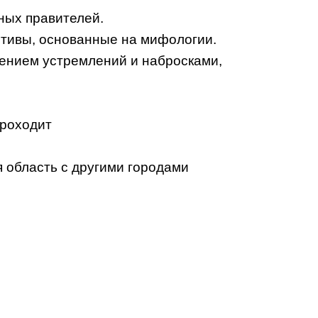
ных правителей.
отивы, основанные на мифологии.
жением устремлений и набросками,
проходит
 область с другими городами