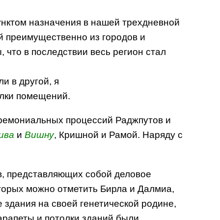
унктом назначения в нашей трехдневной
й преимущественно из городов и
 что в последствии весь регион стал
и в другой, я
олки помещений.
еремониальных процессий Раджпутов и
ива
и
Вишну
, Кришной и Рамой. Наряду с
в, представляющих собой деловое
торых можно отметить Бирла и Далмиа,
 здания на своей генетической родине,
парапеты и потолки зданий были