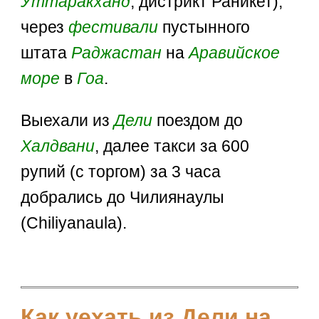
Уттаракханд
, дистрикт Раникет),
через
фестивали
пустынного
штата
Раджастан
на
Аравийское
море
в
Гоа
.
Выехали из
Дели
поездом до
Халдвани
, далее такси за 600
рупий (с торгом) за 3 часа
добрались до Чилиянаулы
(Chiliyanaula).
Как уехать из Дели на