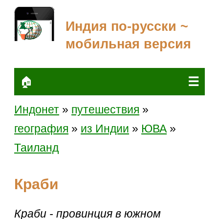
Индия по-русски ~
мобильная версия
☰
🏠
Индонет
»
путешествия
»
география
»
из Индии
»
ЮВА
»
Таиланд
Краби
Краби - провинция в южном