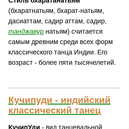
Стиль бхаратанатьям
(бхаратнатьям, бхарат-натьям,
дасиаттам, садир аттам, садир,
танджавур
натьям) считается
самым древним среди всех форм
классического танца Индии. Его
возраст - более пяти тысячелетий.
Кучипуди - индийский
классический танец
КучипУди
- вид танцевальной