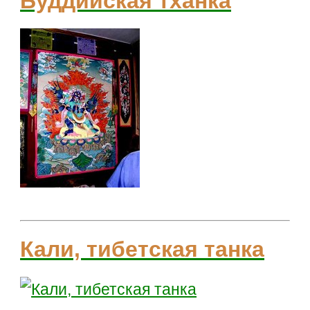
Буддийская тханка
Кали, тибетская танка