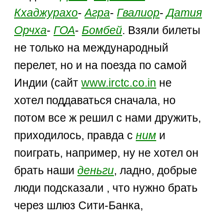
Кхаджурахо
-
Агра
-
Гвалиор
-
Датия
Орчха
-
ГОА
-
Бомбей
. Взяли билеты
не только на международный
перелет, но и на поезда по самой
Индии (сайт
www.irctc.co.in
не
хотел поддаваться сначала, но
потом все ж решил с нами дружить,
приходилось, правда с
ним
и
поиграть, например, ну не хотел он
брать наши
деньги
, ладно, добрые
люди подсказали , что нужно брать
через шлюз Сити-Банка,