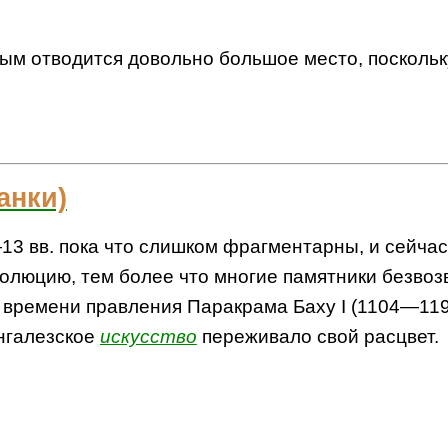
ным отводится довольно большое место, посколь
анки)
3 вв. пока что слишком фрагментарны, и сейчас,
волюцию, тем более что многие памятники безво
ко времени правления Паракрама Баху I (1104—11
нгалезское
искусство
переживало свой расцвет.