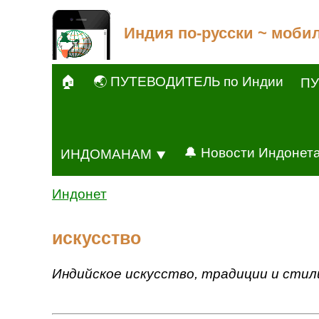
Индия по-русски ~ моби
🏠
🌏 ПУТЕВОДИТЕЛЬ по Индии
ПУ
🔔 Новости Индонет
ИНДОМАНАМ ⯆
Индонет
искусство
Индийское искусство, традиции и стили