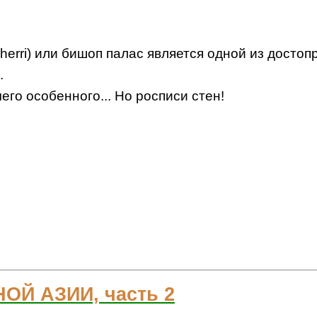
herri) или бишоп палас является одной из досто
.
го особенного... Но росписи стен!
Й АЗИИ, часть 2