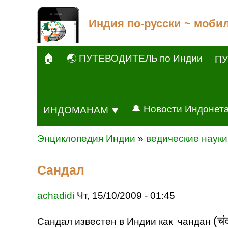
Индия по-русски ~ моби
🏠
🌏 ПУТЕВОДИТЕЛЬ по Индии
ПУ
🔔 Новости Индонет
ИНДОМАНАМ ⯆
Энциклопедия Индии
»
ведические науки
Сандал
achadidi
Чт, 15/10/2009 - 01:45
(चं
Сандал известен в Индии как чандан