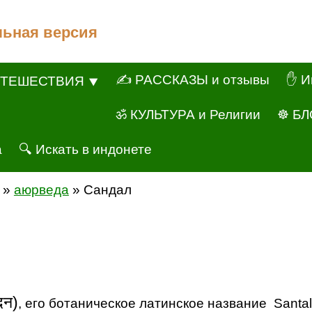
льная версия
✍ РАССКАЗЫ и отзывы
✋ И
ТЕШЕСТВИЯ ⯆
ॐ КУЛЬТУРА и Религии
☸ БЛ
а
🔍 Искать в индонете
»
аюрведа
» Сандал
दन)
, его ботаническое латинское название Santa