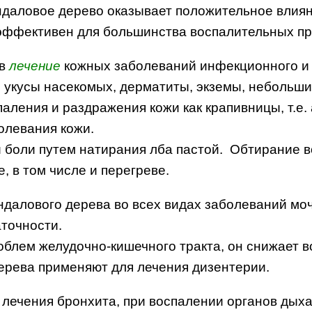
андаловое дерево оказывает положительное вли
 эффективен для большинства воспалительных пр
 в
лечение
кожных заболеваний инфекционного и 
а, укусы насекомых, дерматиты, экземы, небольш
аления и раздражения кожи как крапивницы, т.е.
олевания кожи.
й боли путем натирания лба пастой. Обтирание в
 в том числе и перегреве.
ндалового дерева во всех видах заболеваний м
точности.
облем желудочно-кишечного тракта, он снижает 
дерева применяют для лечения дизентерии.
лечения бронхита, при воспалении органов дыха