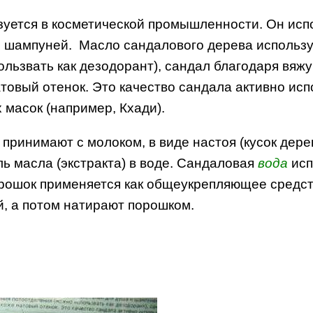
уется в косметической промышленности. Он испол
 шампуней. Масло сандалового дерева используе
ользвать как дезодорант), сандал благодаря вяж
товый отенок. Это качество сандала активно исп
х масок (например, Кхади).
 принимают с молоком, в виде настоя (кусок дер
ль масла (экстракта) в воде. Сандаловая
вода
исп
орошок применяется как общеукрепляющее средст
, а потом натирают порошком.