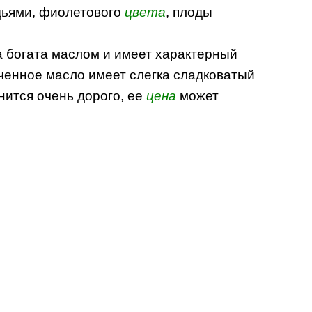
здьями, фиолетового
цвета
, плоды
а богата маслом и имеет характерный
ченное масло имеет слегка сладковатый
нится очень дорого, ее
цена
может