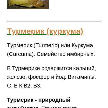
Турмерик (куркума)
Tурмерик (Turmeric) или Куркума
(Curcuma). Семейство имбирных.
В Турмерике содержится кальций,
железо, фосфор и йод. Витамины:
С, В К В2, ВЗ.
Турмерик - природный