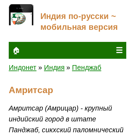
Индия по-русски ~
мобильная версия
☰
🏠
Индонет
»
Индия
»
Пенджаб
Амритсар
Амритсар (Амрицар) - крупный
индийский город в штате
Панджаб, сикхский паломнический