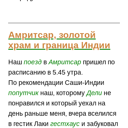
Амритсар, золотой
храм и граница Индии
Наш
поезд
в
Амритсар
пришел по
расписанию в 5.45 утра.
По рекомендации Саши-Индии
попутчик
наш, которому
Дели
не
понравился и который уехал на
день раньше меня, вчера вселился
в гестик Лаки
гестхаус
и забуковал