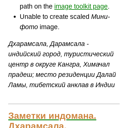
path on the
image toolkit page
.
Unable to create scaled
Мини-
фото
image.
Дхарамсала, Дарамсала -
индийский город, туристический
центр в округе Кангра, Химачал
прадеш; место резиденции Далай
Ламы, тибетский анклав в Индии
Заметки индомана.
Дхарамсала,