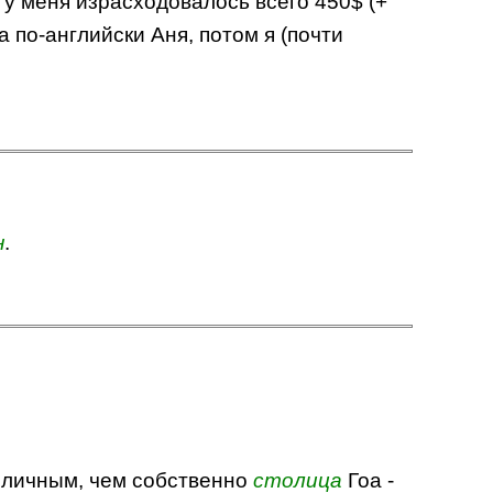
у меня израсходовалось всего 450$ (+
а по-английски Аня, потом я (почти
н
.
оличным, чем собственно
столица
Гоа -