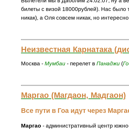
Вылетели мы в Даболим 24.02.07, ну а ве
билеты с визой 18000рублей). Нас было т
никак), а Оля совсем никак, но интересно
Неизвестная Карнатака (ди
Москва -
Мумбаи
- перелет в
Панаджи
(
Го
Маргао (Магдаон, Мадгаон)
Все пути в Гоа идут через Марга
Маргао
- административный центр южно-