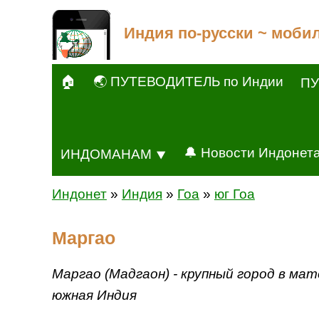
Индия по-русски ~ моби
🏠
🌏 ПУТЕВОДИТЕЛЬ по Индии
ПУ
🔔 Новости Индонет
ИНДОМАНАМ ⯆
Индонет
»
Индия
»
Гоа
»
юг Гоа
Маргао
Маргао (Мадгаон) - крупный город в ма
южная Индия