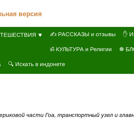
льная версия
✍ РАССКАЗЫ и отзывы
✋ И
ТЕШЕСТВИЯ ⯆
ॐ КУЛЬТУРА и Религии
☸ БЛ
а
🔍 Искать в индонете
териковой части Гоа, транспортный узел и глав