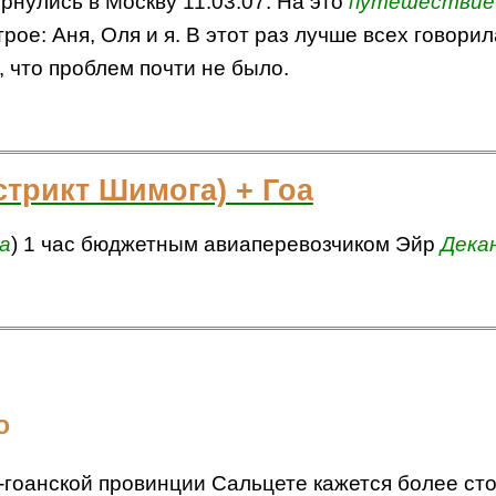
рнулись в Москву 11.03.07. На это
путешествие
рое: Аня, Оля и я. В этот раз лучше всех говорил
, что проблем почти не было.
стрикт Шимога) + Гоа
а
) 1 час бюджетным авиаперевозчиком Эйр
Дека
о
гоанской провинции Сальцете кажется более ст