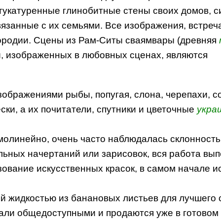
тукатуренные глинобитные стены своих домов, 
язанные с их семьями. Все изображения, встре
ородии. Сцены из Рам-Ситы сваямвары (древняя
ы, изображенных в любовных сценах, являются
бражениями рыбы, попугая, слона, черепахи, со
ки, а их почитатели, спутники и цветочные
укра
олинейно, очень часто наблюдалась склонность
льных начертаний или зарисовок, вся работа вы
зование искусственных красок, в самом начале 
й жидкостью из банановых листьев для лучшего 
али общедоступными и продаются уже в готовом