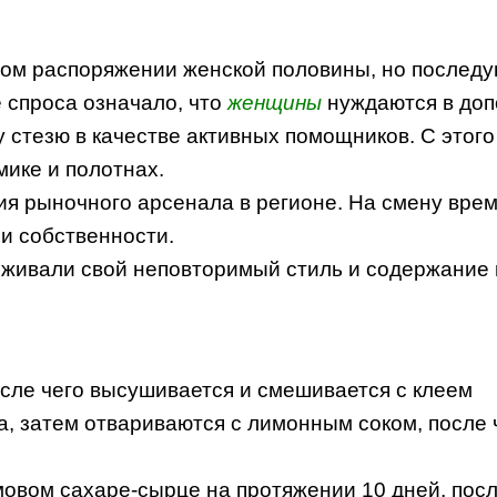
ом распоряжении женской половины, но послед
 спроса означало, что
женщины
нуждаются в доп
у стезю в качестве активных помощников. С этог
мике и полотнах.
ия рыночного арсенала в регионе. На смену вре
и собственности.
живали свой неповторимый стиль и содержание н
осле чего высушивается и смешивается с клеем
а, затем отвариваются с лимонным соком, после 
мовом сахаре-сырце на протяжении 10 дней, посл