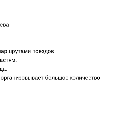
рева
 маршрутами поездов
астям,
да.
 организовывает большое количество