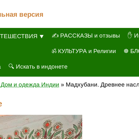
льная версия
✍ РАССКАЗЫ и отзывы
✋ И
ТЕШЕСТВИЯ ⯆
ॐ КУЛЬТУРА и Религии
☸ БЛ
а
🔍 Искать в индонете
»
Дом и одежда Индии
» Мадхубани. Древнее нас
е