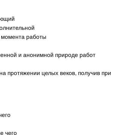
ующий
олнительной
о момента работы
менной и анонимной природе работ
а протяжении целых веков, получив при
чего
е чего