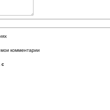
иях
 мои комментарии
 с