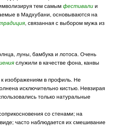
символизируя тем самым
фестивали
и
чаемые в Мадхубани, основываются на
традиция
, связанная с выбором мужа из
лнца, луны, бамбука и лотоса. Очень
шения
служили в качестве фона, канвы
 к изображениям в профиль. Не
полнена исключительно кистью. Невзирая
использовались только натуральные
соприкосновения со стенами; на
 виде; часто наблюдается их смешивание