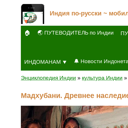
Индия по-русски ~ моби
🏠
🌏 ПУТЕВОДИТЕЛЬ по Индии
ПУ
🔔 Новости Индонет
ИНДОМАНАМ ⯆
Энциклопедия Индии
»
культура Индии
Мадхубани. Древнее наследи