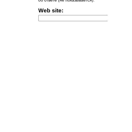
об ответе (не показывается).
Web site: