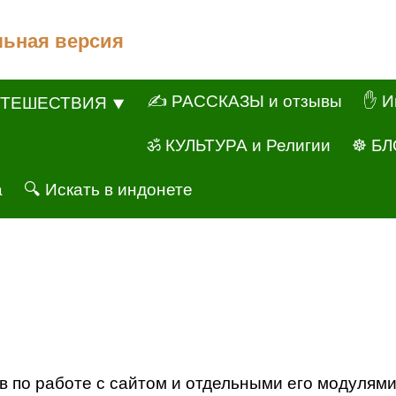
льная версия
✍ РАССКАЗЫ и отзывы
✋ И
ТЕШЕСТВИЯ ⯆
ॐ КУЛЬТУРА и Религии
☸ БЛ
а
🔍 Искать в индонете
ров по работе с сайтом и отдельными его модулям