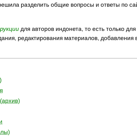
решила разделить общие вопросы и ответы по са
рукции
для авторов индонета, то есть только дл
дания, редактирования материалов, добавления 
)
я
(архив)
и
елы)