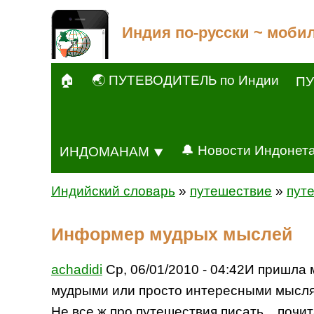
Индия по-русски ~ моби
🏠
🌏 ПУТЕВОДИТЕЛЬ по Индии
ПУ
🔔 Новости Индонет
ИНДОМАНАМ ⯆
Индийский словарь
»
путешествие
»
пут
Информер мудрых мыслей
achadidi
Ср, 06/01/2010 - 04:42И пришла 
мудрыми или просто интересными мыслями
Не все ж про путешествия писать... почи