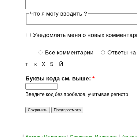
Что я могу вводить ?
Уведомлять меня о новых комментар
Все комментарии
Ответы на
т
к
Х
5
Й
Буквы кода см. выше:
*
Введите код без пробелов, учитывая регистр
|
|