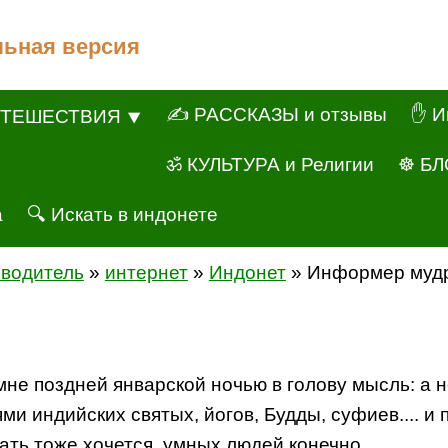
льная версия
✍ РАССКАЗЫ и отзывы
✋ И
ТЕШЕСТВИЯ ⯆
ॐ КУЛЬТУРА и Религии
☸ БЛ
а
🔍 Искать в индонете
еводитель
»
интернет
»
Индонет
» Информер муд
мне поздней январской ночью в голову мысль: а 
 индийских святых, йогов, Будды, суфиев.... и 
тать тоже хочется, умных людей конечно.