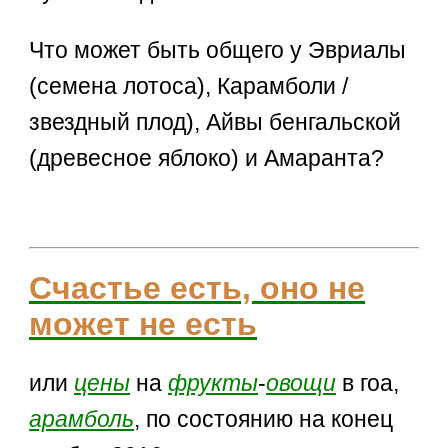
Что может быть общего у Эвриалы
(семена лотоса), Карамболи /
звездный плод), Айвы бенгальской
(древесное яблоко) и Амаранта?
Счастье есть, оно не
может не есть
или
цены
на
фрукты
-
овощи
в гоа,
арамболь
, по состоянию на конец