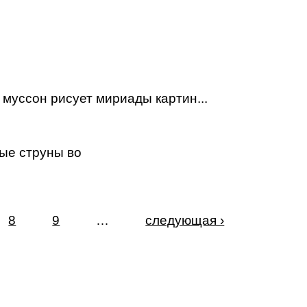
 муссон рисует мириады картин...
ые струны во
8
9
…
следующая ›