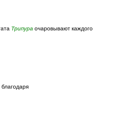
тата
Трипура
очаровывают каждого
 благодаря