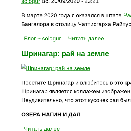
sologur
Вс, 20/09/2020 - 23:21
В марте 2020 года я оказался в штате
Ча
Бангалора в столицу Чаттисгарха Райпу
Блог ~ sologur
Читать далее
Шринагар: рай на земле
Посетите Шринагар и влюбитесь в это к
Шринагар является коллажем изображени
Неудивительно, что этот кусочек рая б
ОЗЕРА НАГИН И ДАЛ
Читать далее