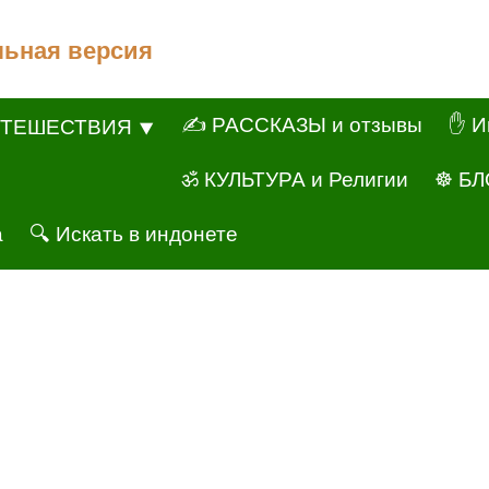
льная версия
✍ РАССКАЗЫ и отзывы
✋ И
ТЕШЕСТВИЯ ⯆
ॐ КУЛЬТУРА и Религии
☸ БЛ
а
🔍 Искать в индонете