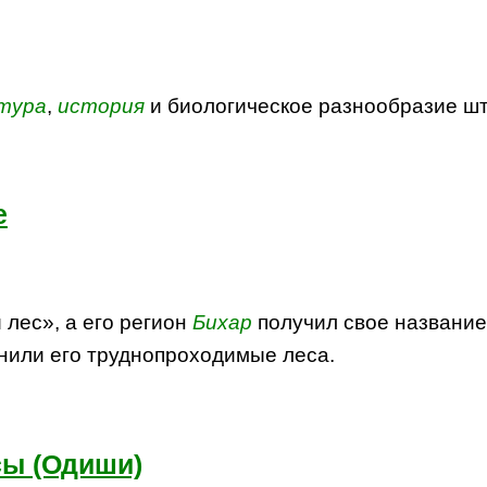
тура
,
история
и биологическое разнообразие ш
е
лес», а его регион
Бихар
получил свое название
онили его труднопроходимые леса.
сы (Одиши)