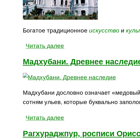
Богатое традиционное
искусство
и
куль
Читать далее
Мадхубани. Древнее наследи
Мадхубани дословно означает «медовый 
сотням ульев, которые буквально запол
Читать далее
Рагхураджпур, росписи Орис