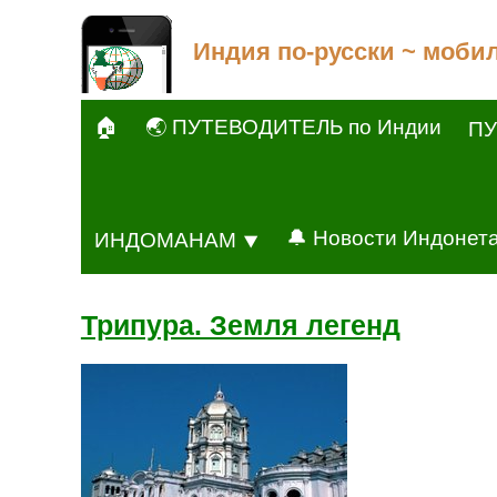
Индия по-русски ~ моби
🏠
🌏 ПУТЕВОДИТЕЛЬ по Индии
ПУ
🔔 Новости Индонет
ИНДОМАНАМ ⯆
Трипура. Земля легенд