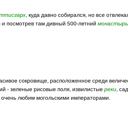
ттисгарх
, куда давно собирался, но все отвлека
р и посмотрев там дивный 500-летний
монастырь
расивое сокровище, расположенное среди величе
й - зеленые рисовые поля, извилистые
реки
, са
ыл очень любим могольскими императорами.