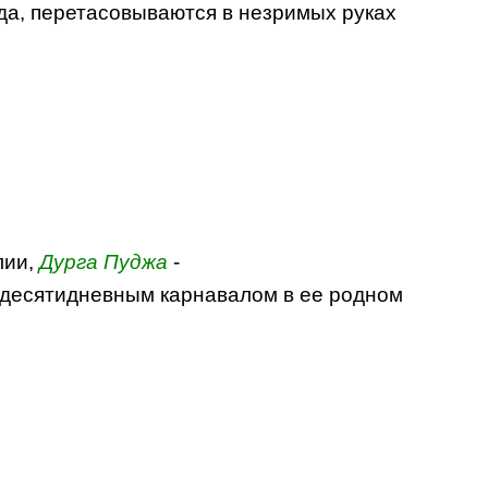
да, перетасовываются в незримых руках
лии,
Дурга
Пуджа
-
с десятидневным карнавалом в ее родном