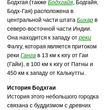
Бодхгая (также
Бодхгайя
, Бодгайя,
Бодх-Гая) расположена в
центральной части штата
Бихар
в
северо-восточной части Индии.
Она находится к западу от
реки
Фалгу, которая является притоком
реки
Ганга
в 13 км к югу от Гаи
(Гайи), в 100 км к югу от Патны и
450 км к западу от Калькутты.
История Бодхгаи
История этого небольшого городка
связана с буддизмом с древних