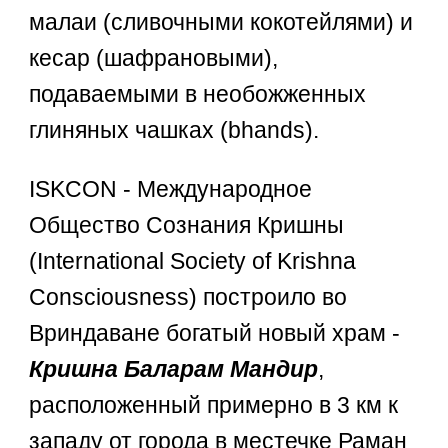
малаи (сливочными кокотейлями) и
кесар (шафрановыми),
подаваемыми в необожженных
глиняных чашках (bhands).
ISKCON - Международное
Общество Сознания Кришны
(International Society of Krishna
Consciousness) построило во
Вриндаване богатый новый храм -
Кришна Баларам Мандир
,
расположенный примерно в 3 км к
западу от города в местечке Раман