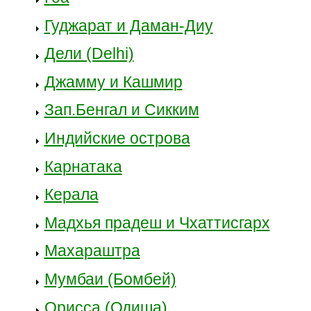
Гуджарат и Даман-Диу
Дели (Delhi)
Джамму и Кашмир
Зап.Бенгал и Сикким
Индийские острова
Карнатака
Керала
Мадхья прадеш и Чхаттисгарх
Махараштра
Мумбаи (Бомбей)
Орисса (Одиша)