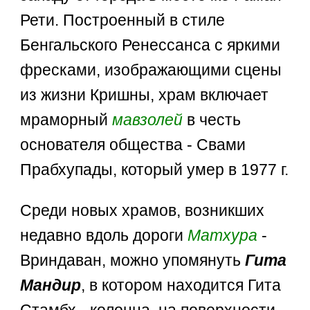
Рети. Построенный в стиле
Бенгальского Ренессанса с яркими
фресками, изображающими сцены
из жизни Кришны, храм включает
мраморный
мавзолей
в честь
основателя общества - Свами
Прабхупады, который умер в 1977 г.
Среди новых храмов, возникших
недавно вдоль дороги
Матхура
-
Вриндаван, можно упомянуть
Гита
Мандир
, в котором находится Гита
Стамбх - колонна, на поверхности