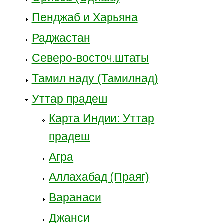
Пенджаб и Харьяна
Раджастан
Северо-восточ.штаты
Тамил наду (Тамилнад)
Уттар прадеш
Карта Индии: Уттар
прадеш
Агра
Аллахабад (Праяг)
Варанаси
Джанси