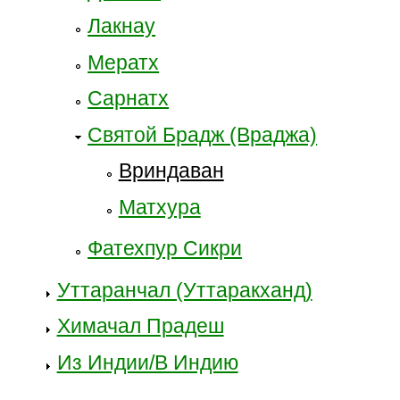
Лакнау
Мератх
Сарнатх
Святой Брадж (Враджа)
Вриндаван
Матхура
Фатехпур Сикри
Уттаранчал (Уттаракханд)
Химачал Прадеш
Из Индии/В Индию