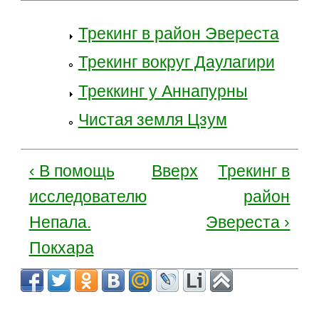
Трекинг в район Эвереста
Трекинг вокруг Даулагири
Треккинг у Аннапурны
Чистая земля Цзум
‹ В помощь
Вверх
Трекинг в
исследователю
район
Непала.
Эвереста ›
Покхара