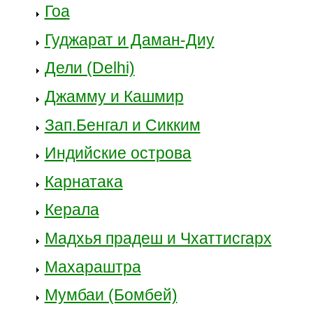
Гоа
Гуджарат и Даман-Диу
Дели (Delhi)
Джамму и Кашмир
Зап.Бенгал и Сикким
Индийские острова
Карнатака
Керала
Мадхья прадеш и Чхаттисгарх
Махараштра
Мумбаи (Бомбей)