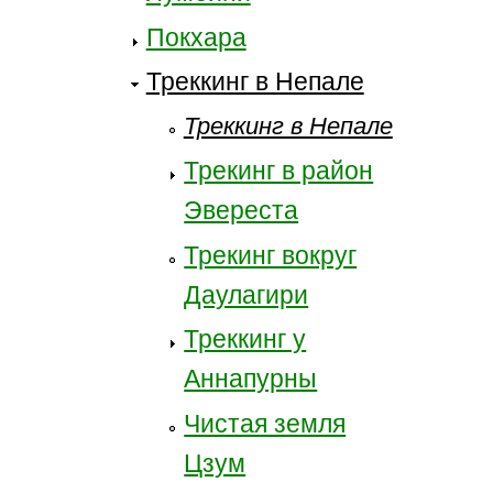
Покхара
Треккинг в Непале
Треккинг в Непале
Трекинг в район
Эвереста
Трекинг вокруг
Даулагири
Треккинг у
Аннапурны
Чистая земля
Цзум