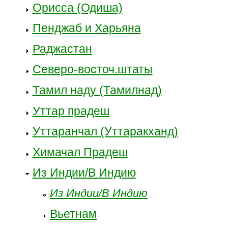
Орисса (Одиша)
Пенджаб и Харьяна
Раджастан
Северо-восточ.штаты
Тамил наду (Тамилнад)
Уттар прадеш
Уттаранчал (Уттаракханд)
Химачал Прадеш
Из Индии/В Индию
Из Индии/В Индию
Вьетнам