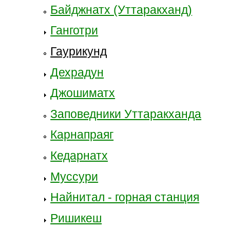
Байджнатх (Уттаракханд)
Ганготри
Гаурикунд
Дехрадун
Джошиматх
Заповедники Уттаракханда
Карнапраяг
Кедарнатх
Муссури
Найнитал - горная станция
Ришикеш