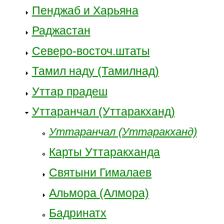
Пенджаб и Харьяна
Раджастан
Северо-восточ.штаты
Тамил наду (Тамилнад)
Уттар прадеш
Уттаранчал (Уттаракханд)
Уттаранчал (Уттаракханд)
Карты Уттаракханда
Святыни Гималаев
Альмора (Алмора)
Бадринатх