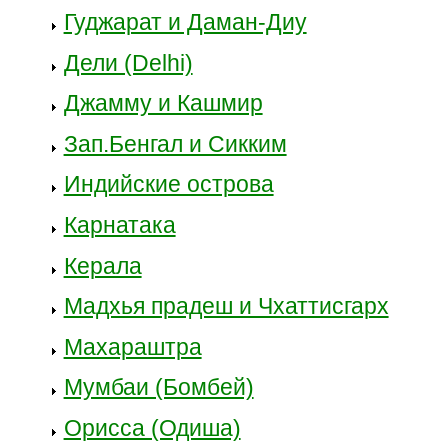
Гуджарат и Даман-Диу
Дели (Delhi)
Джамму и Кашмир
Зап.Бенгал и Сикким
Индийские острова
Карнатака
Керала
Мадхья прадеш и Чхаттисгарх
Махараштра
Мумбаи (Бомбей)
Орисса (Одиша)