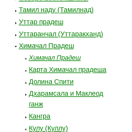
Тамил наду (Тамилнад)
Уттар прадеш
Уттаранчал (Уттаракханд)
Химачал Прадеш
Химачал Прадеш
Карта Химачал прадеша
Долина Спити
Дхарамсала и Маклеод
ганж
Кангра
Кулу (Куллу)