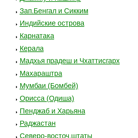
Зап.Бенгал и Сикким
Индийские острова
Карнатака
Керала
Мадхья прадеш и Чхаттисгарх
Махараштра
Мумбаи (Бомбей)
Орисса (Одиша)
Пенджаб и Харьяна
Раджастан
Северо-восточ.штаты