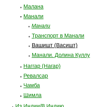
Малана
Манали
Манали
Транспорт в Манали
Вашишт (Васишт)
Манали. Долина Куллу
Наггар (Нагар)
Ревалсар
Чамба
Шимла
Из Индии/В Индию