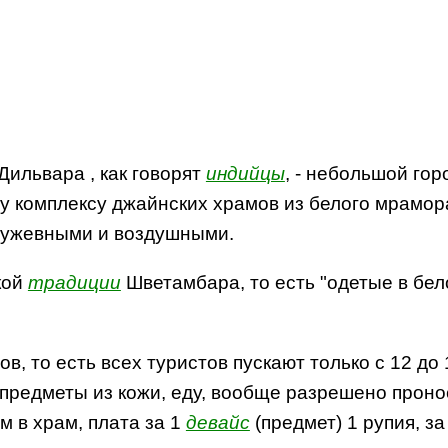
Дильвара , как говорят
индийцы
, - небольшой го
у комплексу джайнских храмов из белого мрамора
кружевными и воздушными.
кой
традиции
Шветамбара, то есть "одетые в бел
, то есть всех туристов пускают только с 12 до 
 предметы из кожи, еду, вообще разрешено прон
 в храм, плата за 1
девайс
(предмет) 1 рупия, з