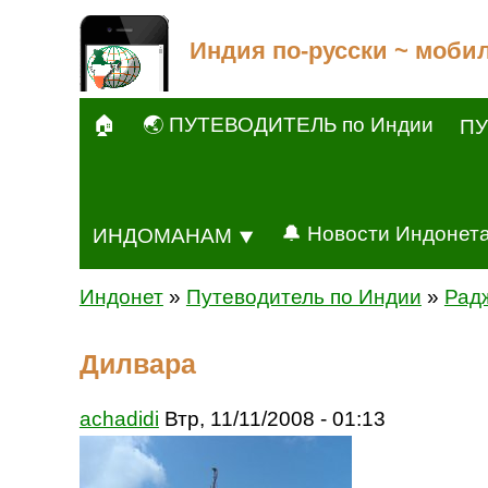
Индия по-русски ~ моби
🏠
🌏 ПУТЕВОДИТЕЛЬ по Индии
ПУ
🔔 Новости Индонет
ИНДОМАНАМ ⯆
Индонет
»
Путеводитель по Индии
»
Рад
Дилвара
achadidi
Втр, 11/11/2008 - 01:13