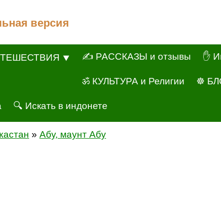
льная версия
✍ РАССКАЗЫ и отзывы
✋ И
ТЕШЕСТВИЯ ⯆
ॐ КУЛЬТУРА и Религии
☸ БЛ
а
🔍 Искать в индонете
жастан
»
Абу, маунт Абу