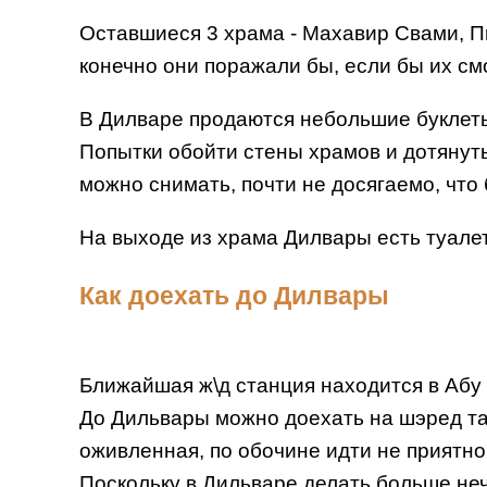
Оставшиеся 3 храма - Махавир Свами, Пи
конечно они поражали бы, если бы их см
В Дилваре продаются небольшие буклеты
Попытки обойти стены храмов и дотянуть
можно снимать, почти не досягаемо, что
На выходе из храма Дилвары есть туалеты
Как доехать до Дилвары
Ближайшая ж\д станция находится в Абу 
До Дильвары можно доехать на шэред такс
оживленная, по обочине идти не приятно
Поскольку в Дильваре делать больше не