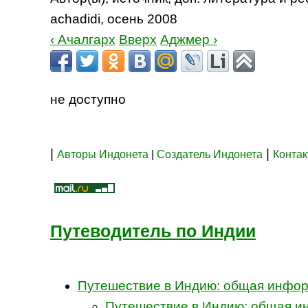
achadidi, осень 2008
‹ Ачалгарх
Вверх
Аджмер ›
не доступно
|
|
Авторы Индонета
|
Создатель Индонета
Конта
Путеводитель по Индии
Путешествие в Индию: общая инфо
Путешествие в Индию: общая 