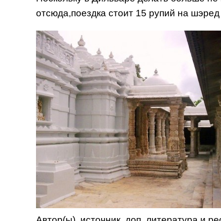
отсюда,поездка стоит 15 рупий на шэред
Автор(ы), источник, доп. литература и р