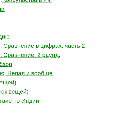
ии
ндию
r. Сравнение в цифрах, часть 2
r. Сравнение. 2 раунд.
бзор
ю, Непал и вообще
вещей)
сок вещей)
ствие по Индии