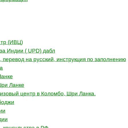
тр (ИВЦ)
иза Индии ( UPD) дабл
, перевод на русский, инструкция по заполнению
а
Ланке
Шри Ланке
изовый центр в Коломбо, Шри Ланка.
боджи
ии
дии
, консульства в РФ