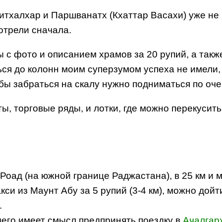
тхалхар и Паршванатх (Кхаттар Васахи) уже не 
отрели сначала.
 с фото и описанием храмов за 20 рупий, а такж
ся до колонн моим суперзумом успеха не имели,
 бы забраться на скалу нужно подниматься по оче
, торговые ряды, и лотки, где можно перекусить
Роад (на южной границе Раджастана), в 25 км и м
и из Маунт Абу за 5 рупий (3-4 км), можно дойт
.
чего имеет смысл предпринять поездку в
Ачалгар