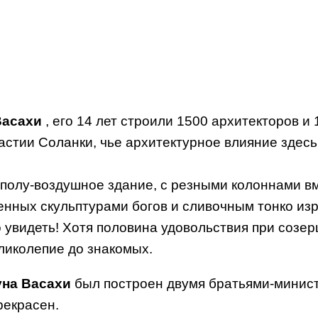
Васахи
, его 14 лет строили 1500 архитекторов и
стии Соланки, чье архитектурное влияние здесь 
 полу-воздушное здание, с резными колоннами 
енных скульптурами богов и сливочным тонко и
о увидеть! Хотя половина удовольствия при созе
ликолепие до знакомых.
уна Васахи
был построен двумя братьями-минис
рекрасен.