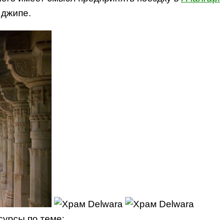
 джипе.
есурсы по теме: