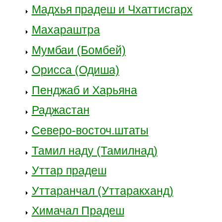
Мадхья прадеш и Чхаттисгарх
Махараштра
Мумбаи (Бомбей)
Орисса (Одиша)
Пенджаб и Харьяна
Раджастан
Северо-восточ.штаты
Тамил наду (Тамилнад)
Уттар прадеш
Уттаранчал (Уттаракханд)
Химачал Прадеш