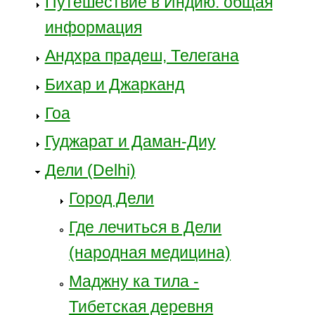
Путешествие в Индию: общая
информация
Андхра прадеш, Телегана
Бихар и Джарканд
Гоа
Гуджарат и Даман-Диу
Дели (Delhi)
Город Дели
Где лечиться в Дели
(народная медицина)
Маджну ка тила -
Тибетская деревня