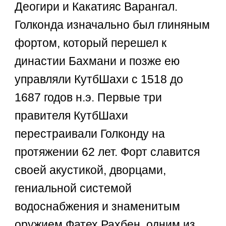
Деогири и Какатияс Варангал.
Голконда изначально был глиняным
фортом, который перешел к
династии Бахмани и позже ею
управляли КутбШахи с 1518 до
1687 годов н.э. Первые три
правителя КутбШахи
перестраивали Голконду на
протяжении 62 лет. Форт славится
своей акустикой, дворцами,
гениальной системой
водоснабжения и знаменитым
оружием Фатех Рахбен, одним из