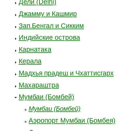
Дели (Delhi)
Джамму и Кашмир
Зап.Бенгал и Сикким
Индийские острова
Карнатака
Керала
Мадхья прадеш и Чхаттисгарх
Махараштра
Мумбаи (Бомбей)
Мумбаи (Бомбей)
Аэропорт Мумбаи (Бомбея)