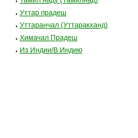
Уттар прадеш
Уттаранчал (Уттаракханд)
Химачал Прадеш
Из Индии/В Индию