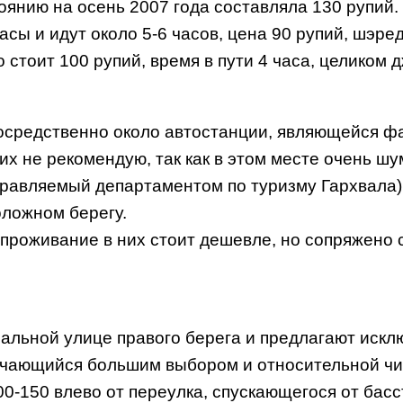
тоянию на осень 2007 года составляла 130 рупий.
часы и идут около 5-6 часов, цена 90 рупий, шэр
 стоит 100 рупий, время в пути 4 часа, целиком д
средственно около автостанции, являющейся фа
их не рекомендую, так как в этом месте очень шу
правляемый департаментом по туризму Гархвала
оложном берегу.
 проживание в них стоит дешевле, но сопряжено
альной улице правого берега и предлагают искл
ичающийся большим выбором и относительной чис
0-150 влево от переулка, спускающегося от басс