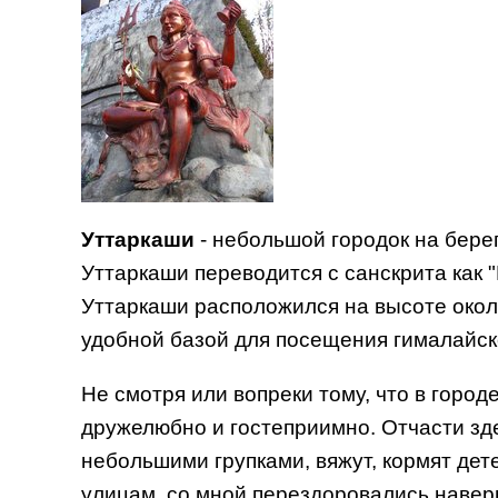
Уттаркаши
- небольшой городок на бере
Уттаркаши переводится с санскрита как 
Уттаркаши расположился на высоте окол
удобной базой для посещения гималайск
Не смотря или вопреки тому, что в горо
дружелюбно и гостеприимно. Отчасти зд
небольшими групками, вяжут, кормят дете
улицам, со мной перездоровались наверн