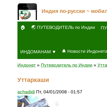
Индия по-русски ~ моби
🏠
🌏 ПУТЕВОДИТЕЛЬ по Индии
ПУ
🔔 Новости Индонет
ИНДОМАНАМ ⯆
Индонет
»
Путеводитель по Индии
»
Утта
Уттаркаши
achadidi
Пт, 04/01/2008 - 01:57