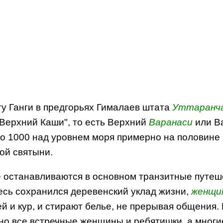
гу Ганги в предгорьях Гималаев штата
Уттаранч
"Верхний Каши", то есть Верхний
Варанаси
или В
о 1000 над уровнем моря примерно на половине
ой святыни.
де останавливаются в основном транзитные путе
есь сохранился деревенский уклад жизни,
женщи
й и кур, и стирают белье, не прерывая общения. 
о все встречные женщины и ребятишки, а многие