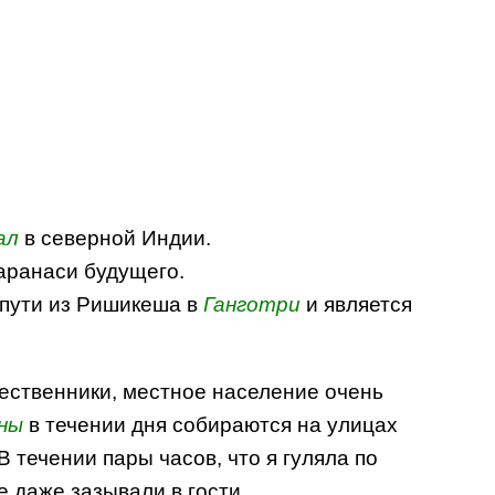
ал
в северной Индии.
аранаси будущего.
 пути из Ришикеша в
Ганготри
и является
шественники, местное население очень
ны
в течении дня собираются на улицах
В течении пары часов, что я гуляла по
 даже зазывали в гости.