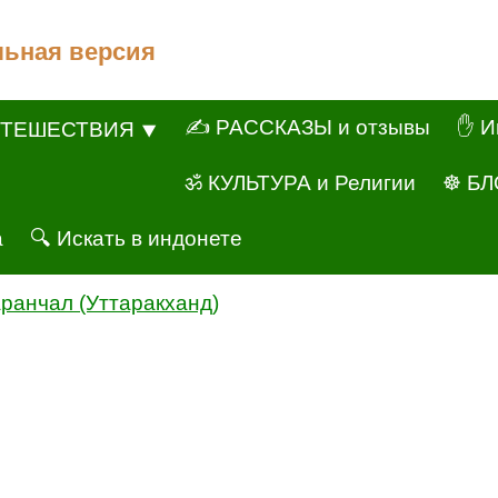
льная версия
✍ РАССКАЗЫ и отзывы
✋ И
ТЕШЕСТВИЯ ⯆
ॐ КУЛЬТУРА и Религии
☸ БЛ
а
🔍 Искать в индонете
ранчал (Уттаракханд)