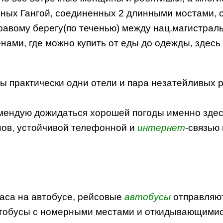
нных Гангой, соединенных 2 длинными мостами, 
авому берегу(по теченью) между нац.магистраль
ами, где можно купить от еды до одежды, здесь 
практически одни отели и пара незатейливых ре
мендую дожидаться хорошей погоды именно здесь
нов, устойчивой телефонной и
интернет
-связью
часа на автобусе, рейсовые
автобусы
отправляютс
 автобусы с номерными местами и откидывающими