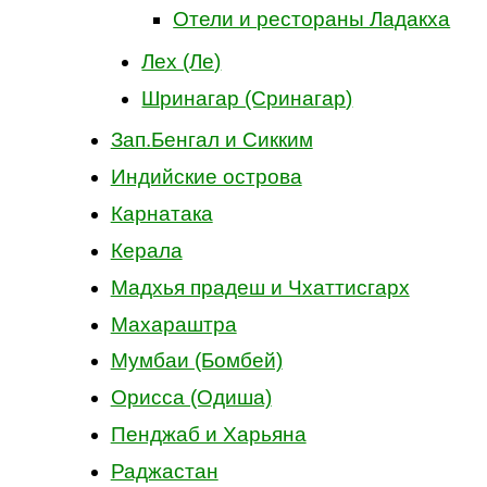
Отели и рестораны Ладакха
Лех (Ле)
Шринагар (Сринагар)
Зап.Бенгал и Сикким
Индийские острова
Карнатака
Керала
Мадхья прадеш и Чхаттисгарх
Махараштра
Мумбаи (Бомбей)
Орисса (Одиша)
Пенджаб и Харьяна
Раджастан