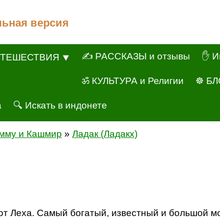
льная версия
✍ РАССКАЗЫ и отзывы
✋ И
ТЕШЕСТВИЯ ⯆
ॐ КУЛЬТУРА и Религии
☸ БЛ
а
🔍 Искать в индонете
мму и Кашмир
»
Ладак (Ладакх)
от Леха. Самый богатый, известный и большой м