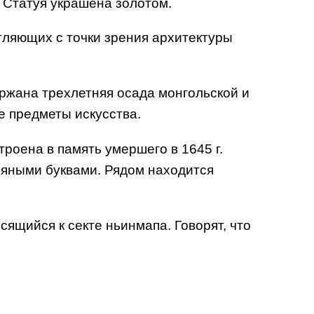
. Статуя украшена золотом.
тляющих с точки зрения архитектуры
держана трехлетняя осада монгольской и
е предметы искусства.
троена в память умершего в 1645 г.
ряными буквами. Рядом находится
сящийся к секте ньинмапа. Говорят, что