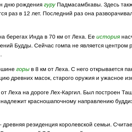
ен дню рождения
гуру
Падмасамбхавы. Здесь такж
ся раз в 12 лет. Последний раз она разворачивала
а берегах Инда в 70 км от Леха. Ее
история
насч
ний Будды. Сейчас гомпа не является центром ре
.
ршине
горы
в 8 км от Леха. С него открывается 
кцию древних масок, старого оружия и ужасное 
 от Леха на дороге Лех-Каргил. Был построен Та
ринадлежит красношапочному направлению буддиз
 – древняя резиденция королевской семьи. Счита