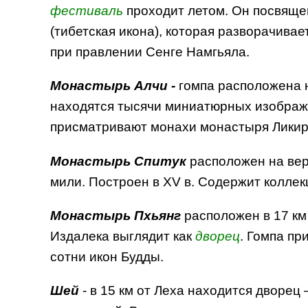
фестиваль
проходит летом. Он посвящ
(тибетская икона), которая разворачивает
при правлении Сенге Намгьяла.
Монастырь Алчи -
гомпа расположена н
находятся тысячи миниатюрных изображе
присматривают монахи монастыря Ликир
Монастырь Спитук
расположен на ве
мили. Построен в XV в. Содержит колле
Монастырь Пхьянг
расположен в 17 км
Издалека выглядит как
дворец
. Гомпа п
сотни икон Будды.
Шей
- в 15 км от Леха находится дворец