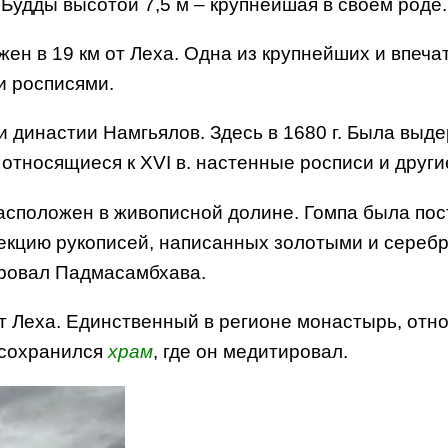
 Будды высотой 7,5 м – крупнейшая в своем роде
ен в 19 км от Леха. Одна из крупнейших и впеча
и росписями.
ви династии Намгьялов. Здесь в 1680 г. Была вы
относящиеся к XVI в. настенные росписи и други
 Расположен в живописной долине. Гомпа была пос
екцию рукописей, написанных золотыми и сереб
тировал Падмасамбхава.
 от Леха. Единственный в регионе монастырь, отно
 сохранился
храм
, где он медитировал.