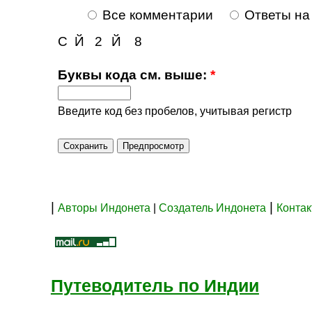
Все комментарии
Ответы на
С
Й
2
Й
8
Буквы кода см. выше:
*
Введите код без пробелов, учитывая регистр
|
|
Авторы Индонета
|
Создатель Индонета
Конта
Путеводитель по Индии