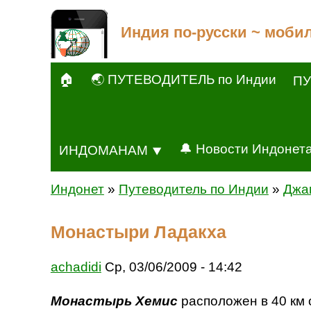
Индия по-русски ~ моби
🏠
🌏 ПУТЕВОДИТЕЛЬ по Индии
ПУ
🔔 Новости Индонет
ИНДОМАНАМ ⯆
Индонет
»
Путеводитель по Индии
»
Джа
Монастыри Ладакха
achadidi
Ср, 03/06/2009 - 14:42
Монастырь Хемис
расположен в 40 км 