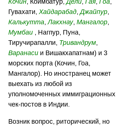
Кочин
, Коимбатур,
Дели
,
Гая
,
Гоа
,
Гувахати,
Хайдарабад
,
Джайпур
,
Калькутта
,
Лакхнау
,
Мангалор
,
Мумбаи
, Нагпур, Пуна,
Тиручирапалли,
Тривандрум
,
Варанаси
и Вишакхапатнам) и 3
морских порта (Кочин, Гоа,
Мангалор). Но иностранец может
выехать из любой из
уполномоченных иммиграционных
чек-постов в Индии.
Возник вопрос, риторический, но