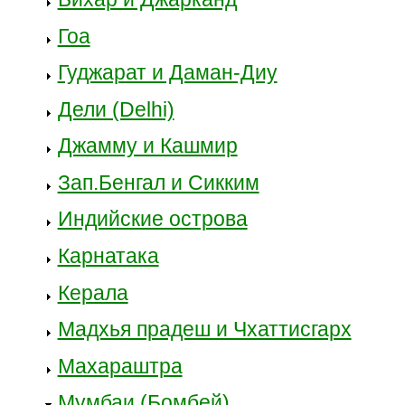
Гоа
Гуджарат и Даман-Диу
Дели (Delhi)
Джамму и Кашмир
Зап.Бенгал и Сикким
Индийские острова
Карнатака
Керала
Мадхья прадеш и Чхаттисгарх
Махараштра
Мумбаи (Бомбей)