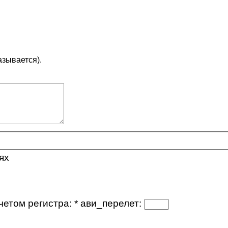
азывается).
ях
четом регистра:
*
ави_перелет: