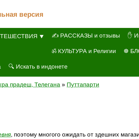
льная версия
✍ РАССКАЗЫ и отзывы
✋ И
ТЕШЕСТВИЯ ⯆
ॐ КУЛЬТУРА и Религии
☸ БЛ
а
🔍 Искать в индонете
хра прадеш, Телегана
»
Путтапарти
евня
, поэтому многого ожидать от здешних магазин