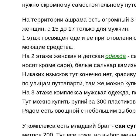
нужно скромному самостоятельному путе
На территории ашрама есть огромный 3
женщин, с 15 до 17 только для мужчин.
1 этаж посвящен еде и ее приготовлению,
моющие средства.
На 2 этаже женская и детская
одежда
- с
носят кроме сари), белые сальвар камизы
Никаких изысков тут конечно нет, краси
по улицам путтапарти, там же можно купи
На 3 этаже комплекса мужская одежда, п
Тут можно купить рупий за 300 пластико
Рядом есть овощной с небольшим выборо
У комплекса есть младший брат -
саи су
метров 200. Тут все тоже, но выбор мень