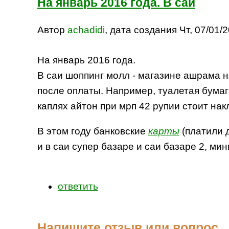
На январь 2016 года. В саи
Автор
achadidi
, дата создания Чт, 07/01/2
На январь 2016 года.
В саи шоппинг молл - магазине ашрама 
после оплаты. Например, туалетая бумага
каплях айтон при мрп 42 рупии стоит нак
В этом году банковские
карты
(платили 
и в саи супер базаре и саи базаре 2, м
ответить
Напишите отзыв или вопрос