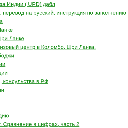
иза Индии ( UPD) дабл
, перевод на русский, инструкция по заполнению
а
Ланке
Шри Ланке
изовый центр в Коломбо, Шри Ланка.
боджи
ии
дии
, консульства в РФ
ии
ндию
r. Сравнение в цифрах, часть 2