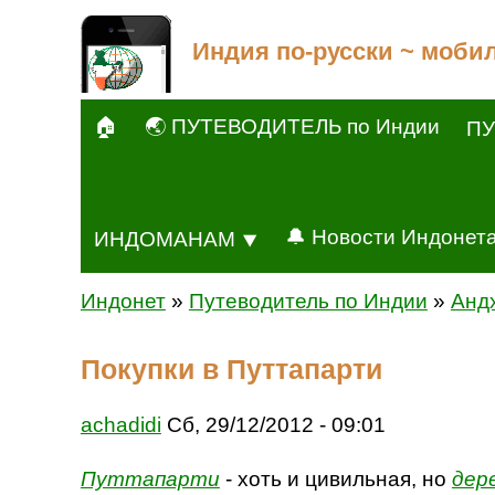
Индия по-русски ~ моби
🏠
🌏 ПУТЕВОДИТЕЛЬ по Индии
ПУ
🔔 Новости Индонет
ИНДОМАНАМ ⯆
Индонет
»
Путеводитель по Индии
»
Анд
Покупки в Путтапарти
achadidi
Сб, 29/12/2012 - 09:01
Путтапарти
- хоть и цивильная, но
дер