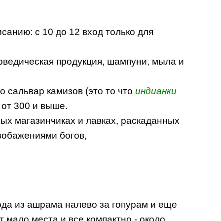
исанию: с 10 до 12 вход только для
юрведическая продукция, шампуни, мыла и
го сальвар камизов (это то что
индианки
 от 300 и выше.
ных магазинчиках и лавках, раскаданных
изобажениями богов,
хода из ашрама налево за гопурам и еще
т мало места и все компактно - около