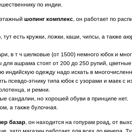
шественнику по индии.
 этажный
шопинг комплекс
, он работает по расп
 тут есть кружки, ложки, каши, чипсы, а также а
ари, в т ч шелковые (от 1500) немного юбок и мно
 для ашрама стоят от 200 до 250 рупий, цветные
вую индийскую одежду надо искать в многочислен
ть псевдо-этнику типа юбок с узорами и маек с 
олотенца, и ремни.
вые сандалии, но хорошей обуви в принципе нет.
м, а также булочная.
пер базар
, он находится на гопурам роад, от вы
ше, зато магазин работает для всех до вечера. Ту