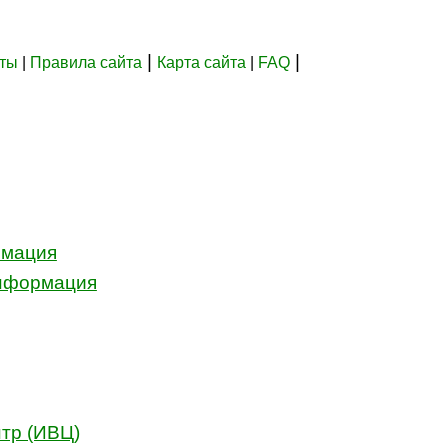
|
|
кты
|
Правила сайта
Карта сайта
|
FAQ
рмация
информация
тр (ИВЦ)