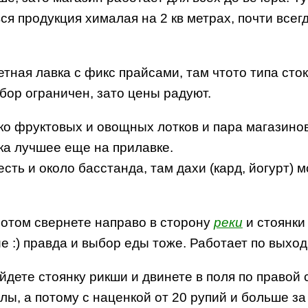
я продукция хималая на 2 кв метрах, почти всегд
тная лавка с фикс прайсами, там чтото типа сток
бор ограничен, зато цены радуют.
ько фруктовых и овощных лотков и пара магазин
ока лучшее еще на прилавке.
ть и около басстанда, там дахи (кард, йогурт) мо
потом свернете направо в сторону
реки
и стоянки
е :) правда и выбор еды тоже. Работает по выхо
йдете стоянку рикши и двинете в поля по правой 
полы, а потому с наценкой от 20 рупий и больше з