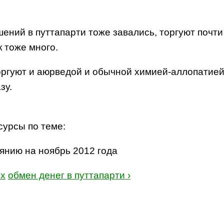
шений в путтапарти тоже завались, торгуют поч
 тоже много.
 торгуют и аюрведой и обычной химией-аллопатие
зу.
есурсы по теме:
оянию на ноябрь 2012 года
х
обмен денег в путтапарти ›