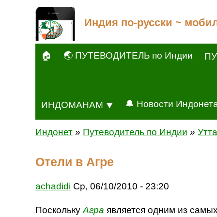
Индия по-русски ~ моби
🏠
🌏 ПУТЕВОДИТЕЛЬ по Индии
ПУ
🔔 Новости Индонет
ИНДОМАНАМ ⯆
Индонет
»
Путеводитель по Индии
»
Утт
Отели в Агре
achadidi
Ср, 06/10/2010 - 23:20
Поскольку
Агра
является одним из самых