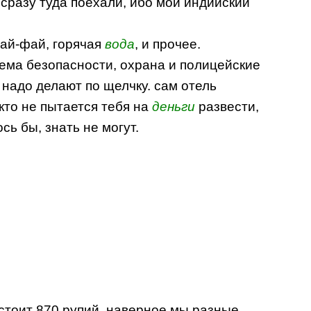
, сразу туда поехали, ибо мой индийский
вай-фай, горячая
вода
, и прочее.
тема безопасности, охрана и полицейские
 надо делают по щелчку. сам отель
икто не пытается тебя на
деньги
развести,
сь бы, знать не могут.
стоит 870 рупий, наверное мы разные