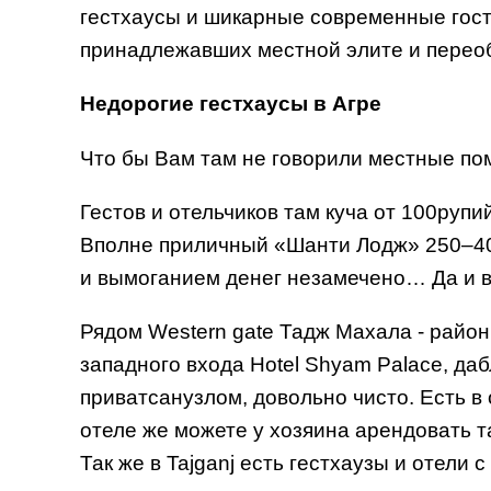
гестхаусы и шикарные современные гос
принадлежавших местной элите и перео
Недорогие гестхаусы в Агре
Что бы Вам там не говорили местные по
Гестов и отельчиков там куча от 100руп
Вполне приличный «Шанти Лодж» 250–400
и вымоганием денег незамечено… Да и 
Рядом Western gate Тадж Махала - район 
западного входа Hotel Shyam Palace, даб
приватсанузлом, довольно чисто. Есть в 
отеле же можете у хозяина арендовать т
Так же в Tajganj есть гестхаузы и отели 