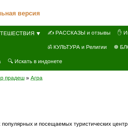
льная версия
✍ РАССКАЗЫ и отзывы
✋ И
ТЕШЕСТВИЯ ⯆
ॐ КУЛЬТУРА и Религии
☸ БЛ
а
🔍 Искать в индонете
ар прадеш
»
Агра
 популярных и посещаемых туристических центро