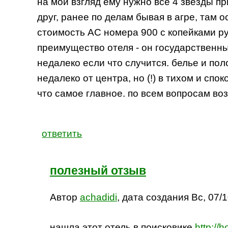
на мой взгляд ему нужно все 4 звезды пр
друг, ранее по делам бывая в агре, там 
стоимость АС номера 900 с копейками рупи
преимущество отеля - он государственны
недалеко если что случится. белье и по
недалеко от центра, но (!) в тихом и спо
что самое главное. по всем вопросам воз
ответить
полезный отзыв
Автор
achadidi
, дата создания Вс, 07/1
нашла этот отель в поисковике
http://h