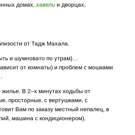
инных домах,
хавели
и дворцах,
лизости от Тадж Махала.
быть и шумновато по утрам)…
ависит от комнаты) и проблем с мошками
…
е жилье. В 2–х минутах ходьбы от
ые, просторные, с вертушками, с
товит Вам по заказу местный непалец, в
упий, машина с кондиционером).