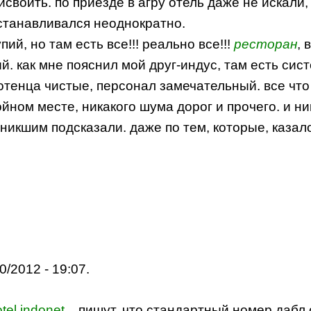
исвоить. по приезде в агру отель даже не искали
останавливался неоднократно.
й, но там есть все!!! реально все!!!
ресторан
, 
й. как мне пояснил мой друг-индус, там есть сис
лотенца чистые, персонал замечательный. все что
койном месте, никакого шума дорог и прочего. и н
никшим подсказали. даже по тем, которые, казало
0/2012 - 19:07.
otel.indonet...
пишут, что стандартный номер дабл 