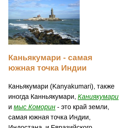
Каньякумари - самая
южная точка Индии
Каньякумари (Kanyakumari), также
иногда Канньякумари,
Каниякумари
и
мыс Коморин
- это край земли,
самая южная точка Индии,
Индостана, и Евразийского