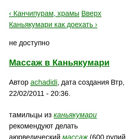
‹ Канчипурам, храмы
Вверх
Каньякумари как доехать ›
не доступно
Массаж в Каньякумари
Автор
achadidi
, дата создания Втр,
22/02/2011 - 20:36.
тамильцы из
каньякумари
рекомендуют делать
аюрведический
массаж
(600 рупий