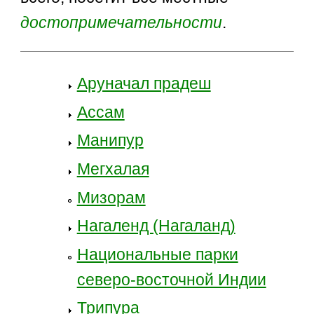
достопримечательности
.
Аруначал прадеш
Ассам
Манипур
Мегхалая
Мизорам
Нагаленд (Нагаланд)
Национальные парки
северо-восточной Индии
Трипура