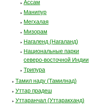
Ассам
Манипур
Мегхалая
Мизорам
Нагаленд (Нагаланд)
Национальные парки
северо-восточной Индии
Трипура
Тамил наду (Тамилнад)
Уттар прадеш
Уттаранчал (Уттаракханд)