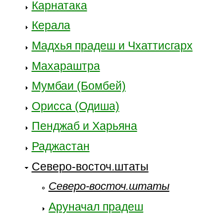
Карнатака
Керала
Мадхья прадеш и Чхаттисгарх
Махараштра
Мумбаи (Бомбей)
Орисса (Одиша)
Пенджаб и Харьяна
Раджастан
Северо-восточ.штаты
Северо-восточ.штаты
Аруначал прадеш