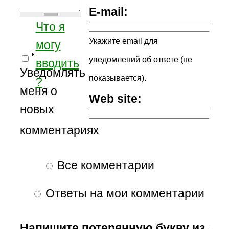
E-mail:
Что я
Укажите email для
могу
уведомлений об ответе (не
вводить
Уведомлять
показывается).
?
меня о
Web site:
новых
комментариях
Все комментарии
Ответы на мои комментарии
Напишите потерянную букву из сл