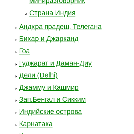
миниразговорник
Страна Индия
Андхра прадеш, Телегана
Бихар и Джарканд
Гоа
Гуджарат и Даман-Диу
Дели (Delhi)
Джамму и Кашмир
Зап.Бенгал и Сикким
Индийские острова
Карнатака