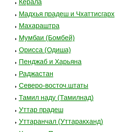
Керала
Мадхья прадеш и Чхаттисгарх
Махараштра
Мумбаи (Бомбей)
Орисса (Одиша)
Пенджаб и Харьяна
Раджастан
Северо-восточ.штаты
Тамил наду (Тамилнад)
Уттар прадеш
Уттаранчал (Уттаракханд)