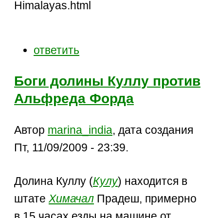
Himalayas.html
ответить
Боги долины Куллу против
Альфреда Форда
Автор
marina_india
, дата создания
Пт, 11/09/2009 - 23:39.
Долина Куллу (
Кулу
) находится в
штате
Химачал
Прадеш, примерно
в 15 часах езды на машине от