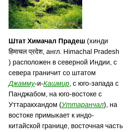
Штат Химачал Прадеш
(хинди
हिमाचल प्रदेश, англ. Himachal Pradesh
) расположен в северной Индии, с
севера граничит со штатом
Джамму
-и-
Кашмир
, с юго-запада с
Панджабом, на юго-востоке с
Уттаракхандом (
Уттаранчал
), на
востоке примыкает к индо-
китайской границе, восточная часть