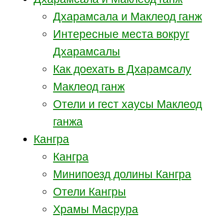
Дхарамсала и Маклеод ганж
Интересные места вокруг
Дхарамсалы
Как доехать в Дхарамсалу
Маклеод ганж
Отели и гест хаусы Маклеод
ганжа
Кангра
Кангра
Минипоезд долины Кангра
Отели Кангры
Храмы Масрура