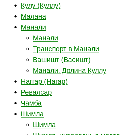
Кулу (Куллу)
Малана
Манали
Манали
Транспорт в Манали
Вашишт (Васишт)
Манали. Долина Куллу
Наггар (Нагар)
Ревалсар
Чамба
Шимла
Шимла