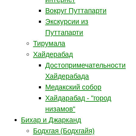
Вокруг Путтапарти
Экскурсии из
Путтапарти
Тирумала
Хайдерабад
Достопримечательности
Хайдерабада
Медакский собор
Хайдарабад - "город
низамов"
Бихар и Джарканд
Бодхгая (Бодхгайя)