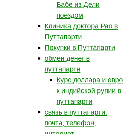
Бабе из Дели
поездом
Клиника доктора Рао в
Путтапарти
Покупки в Путтапарти
обмен денег в
путтапарти
Курс доллара и евро
к индийской рупии в
путтапарти
связь в путтапарти:
почта, телефон,
интернет