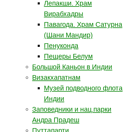
Лепакши. Храм
Вирабхадры
Павагода. Храм Сатурна
(Шани Мандир)
Пенуконда
Пещеры Белум
Большой Каньон в Индии
Визакхапатнам
Музей подводного флота
Индии
Заповедники и нац.парки
Андра Прадеш
Путтапарти