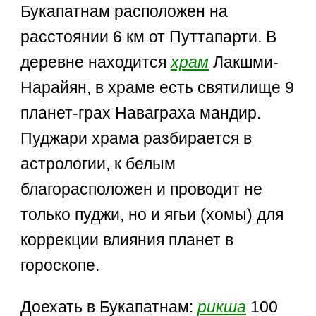
Букапатнам расположен на
расстоянии 6 км от Путтапарти. В
деревне находится
храм
Лакшми-
Нарайян, в храме есть святилище 9
планет-грах Наваграха мандир.
Пуджари храма разбирается в
астрологии, к белым
благорасположен и проводит не
только пуджи, но и ягьи (хомы) для
коррекции влияния планет в
гороскопе.
Доехать в Букапатнам:
рикша
100