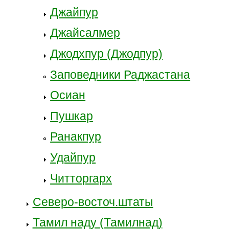
Джайпур
Джайсалмер
Джодхпур (Джодпур)
Заповедники Раджастана
Осиан
Пушкар
Ранакпур
Удайпур
Читторгарх
Северо-восточ.штаты
Тамил наду (Тамилнад)