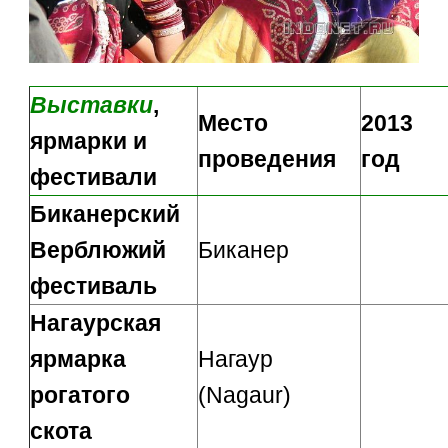
Выставки
,
Место
2013
ярмарки и
проведения
год
фестивали
Биканерский
Верблюжий
Биканер
фестиваль
Нагаурская
ярмарка
Нагаур
рогатого
(Nagaur)
скота