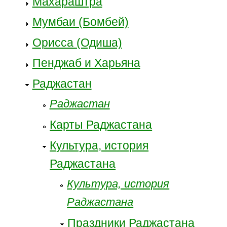
Махараштра
Мумбаи (Бомбей)
Орисса (Одиша)
Пенджаб и Харьяна
Раджастан
Раджастан
Карты Раджастана
Культура, история
Раджастана
Культура, история
Раджастана
Праздники Раджастана