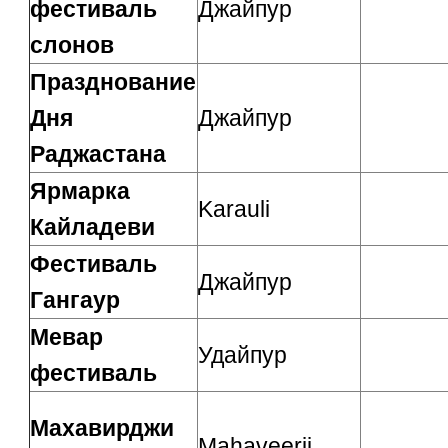
фестиваль
Джайпур
слонов
Празднование
Дня
Джайпур
Раджастана
Ярмарка
Karauli
Кайладеви
Фестиваль
Джайпур
Гангаур
Мевар
Удайпур
фестиваль
Махавирджи
Mahaveerji