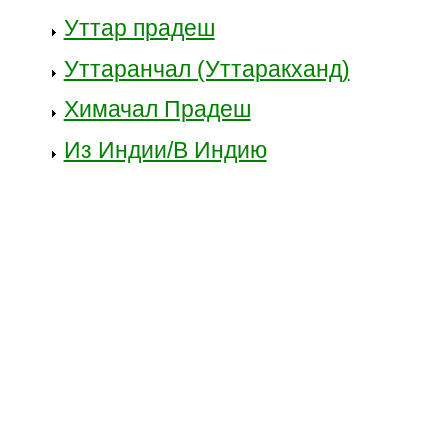
Уттар прадеш
Уттаранчал (Уттаракханд)
Химачал Прадеш
Из Индии/В Индию