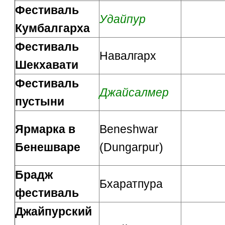
Фестиваль
Удайпур
Кумбалгарха
Фестиваль
Навалгарх
Шекхавати
Фестиваль
Джайсалмер
пустыни
Ярмарка в
Beneshwar
Бенешваре
(Dungarpur)
Брадж
Бхаратпура
фестиваль
Джайпурский