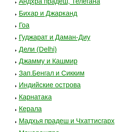
Андхра прадеш, Телегана
Бихар и Джарканд
Гоа
Гуджарат и Даман-Диу
Дели (Delhi)
Джамму и Кашмир
Зап.Бенгал и Сикким
Индийские острова
Карнатака
Керала
Мадхья прадеш и Чхаттисгарх