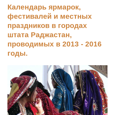
Календарь ярмарок,
фестивалей и местных
праздников в городах
штата Раджастан,
проводимых в 2013 - 2016
годы.