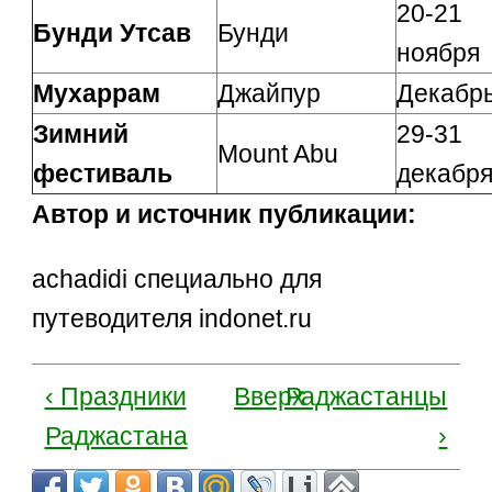
20-21
Бунди Утсав
Бунди
ноября
Мухаррам
Джайпур
Декабр
Зимний
29-31
Mount Abu
фестиваль
декабр
Автор и источник публикации:
achadidi специально для
путеводителя indonet.ru
‹ Праздники
Вверх
Раджастанцы
Раджастана
›