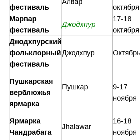
Алвар
фестиваль
октября
Марвар
17-18
Джодхпур
фестиваль
октября
Джодхпурский
фольклорный
Джодхпур
Октябр
фестиваль
Пушкарская
Пушкар
9-17
верблюжья
ноября
ярмарка
Ярмарка
16-18
Jhalawar
Чандрабага
ноября