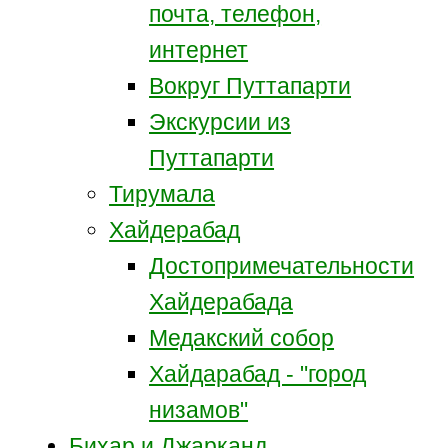
почта, телефон,
интернет
Вокруг Путтапарти
Экскурсии из
Путтапарти
Тирумала
Хайдерабад
Достопримечательности
Хайдерабада
Медакский собор
Хайдарабад - "город
низамов"
Бихар и Джарканд