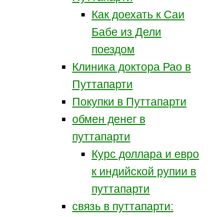
Как доехать к Саи
Бабе из Дели
поездом
Клиника доктора Рао в
Путтапарти
Покупки в Путтапарти
обмен денег в
путтапарти
Курс доллара и евро
к индийской рупии в
путтапарти
связь в путтапарти: