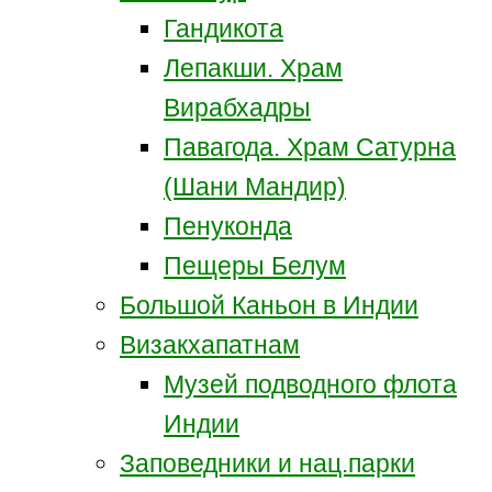
Гандикота
Лепакши. Храм
Вирабхадры
Павагода. Храм Сатурна
(Шани Мандир)
Пенуконда
Пещеры Белум
Большой Каньон в Индии
Визакхапатнам
Музей подводного флота
Индии
Заповедники и нац.парки