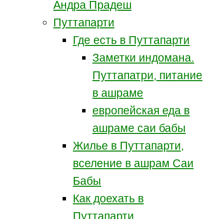
Андра Прадеш
Путтапарти
Где есть в Путтапарти
Заметки индомана.
Путтапатри, питание
в ашраме
европейская еда в
ашраме саи бабы
Жилье в Путтапарти,
вселение в ашрам Саи
Бабы
Как доехать в
Путтапарти