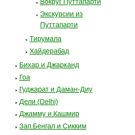
Вокруг Путтапарти
Экскурсии из
Путтапарти
Тирумала
Хайдерабад
Бихар и Джарканд
Гоа
Гуджарат и Даман-Диу
Дели (Delhi)
Джамму и Кашмир
Зап.Бенгал и Сикким