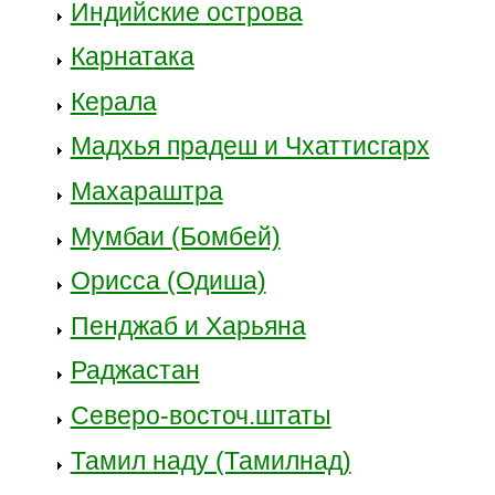
Индийские острова
Карнатака
Керала
Мадхья прадеш и Чхаттисгарх
Махараштра
Мумбаи (Бомбей)
Орисса (Одиша)
Пенджаб и Харьяна
Раджастан
Северо-восточ.штаты
Тамил наду (Тамилнад)