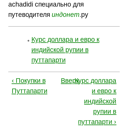
achadidi специально для
путеводителя
индонет
.ру
Курс доллара и евро к
индийской рупии в
путтапарти
‹ Покупки в
Вверх
Курс доллара
Путтапарти
и евро к
индийской
рупии в
путтапарти ›